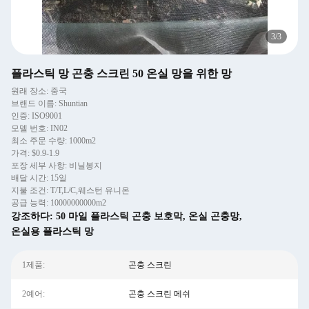
3
/
3
플라스틱 망 곤충 스크린 50 온실 망을 위한 망
원래 장소: 중국
브랜드 이름: Shuntian
인증: ISO9001
모델 번호: IN02
최소 주문 수량: 1000m2
가격: $0.9-1.9
포장 세부 사항: 비닐봉지
배달 시간: 15일
지불 조건: T/T,L/C,웨스턴 유니온
공급 능력: 10000000000m2
강조하다:
50 마일 플라스틱 곤충 보호막
,
온실 곤충망
,
온실용 플라스틱 망
1제품:
곤충 스크린
2예어:
곤충 스크린 메쉬