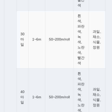
빨간
색
흰
색,
파란
색,
과일,
30
녹
채소,
마
1~6m
50~200m/roll
색,
식물,
일
노란
정원
색,
빨간
색
흰
색,
파란
색,
과일,
40
녹
채소,
마
1~6m
50~200m/roll
색,
식물,
일
노란
정원
색,