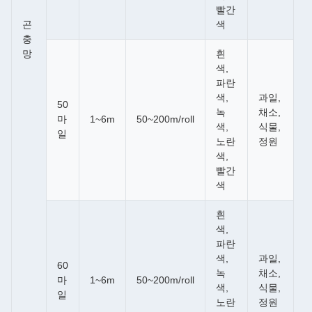
빨간
곤
색
충
망
흰
색,
파란
색,
과일,
50
녹
채소,
마
1~6m
50~200m/roll
색,
식물,
일
노란
정원
색,
빨간
색
흰
색,
파란
색,
과일,
60
녹
채소,
마
1~6m
50~200m/roll
색,
식물,
일
노란
정원