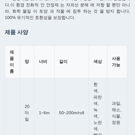
다.이 환경 친화적 인 안정제 는 자외선 분해 에 저항 할 뿐만 아니
라, 화학 물질 이 토양 과 작물 에 침투 하는 것 을 방지 합니다,
100% 유기적인 호환성을 보장합니다.
제품 사양
제
품
사용
망
너비
길이
색상
이
가능
름
흰
색,
파란
색,
과일,
20
녹
채소,
마
1~6m
50~200m/roll
색,
식물,
일
노란
정원
색,