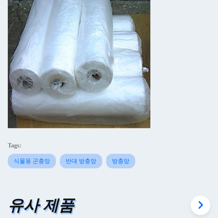
Tags:
식물용 곤충망
반대 방충망
방충망
유사 제품