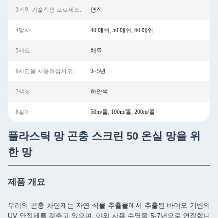
3과학 기술적인 프로세스:
평직
4망사:
40 메쉬, 50 메쉬, 60 메쉬
5재료:
체육
6시간을 사용하십시오:
3~5년
7색상:
하얀색
8길이:
50m/롤, 100m/롤, 200m/롤
플라스틱 망 곤충 스크린 50 온실 망을 위
한 망
제품 개요
우리의 곤충 차단제는 자연 식물 추출물에서 추출된 바이오 기반의
UV 안정제를 갖추고 있으며, 야외 사용 수명을 5-7년으로 연장합니