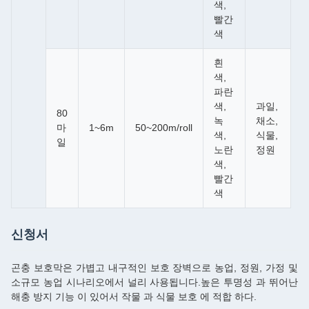
색,
빨간
색
흰
색,
파란
색,
과일,
80
녹
채소,
마
1~6m
50~200m/roll
색,
식물,
일
노란
정원
색,
빨간
색
신청서
곤충 보호막은 가볍고 내구적인 보호 장벽으로 농업, 정원, 가정 및
소규모 농업 시나리오에서 널리 사용됩니다.높은 투명성 과 뛰어난
해충 방지 기능 이 있어서 작물 과 식물 보호 에 적합 하다.