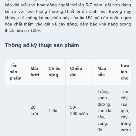
kéo dài tuổi thọ hoạt động ngoài trời lên 5-7 năm, dài hơn đáng
kể so với lưới thông thường.Thiết bị ổn định môi trường này
không chỉ chống lại sự phân hủy của tia UV mà còn ngăn ngừa
hóa chất thấm vào đất và cây trồng, đảm bảo khả năng tương
thích hữu cơ 100%.
Thông số kỹ thuật sản phẩm
Tên
hữu
Mái
Chiều
Chiều
Màu
sản
ích
lưới
rộng
dài
sắc
phẩm
cho
Trắng,
Trái
xanh
cây,
dương,
rau
20
50-
1-6m
xanh lá
quả,
lưới
200m/lăn
cây,
cây
vàng,
trồng,
đỏ
vườn