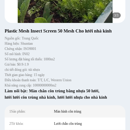
1
/
3
Plastic Mesh Insect Screen 50 Mesh Cho lưới nhà kính
Nguồn gốc: Trung Quốc
Hàng hiệu: Shuntian
Chứng nhận: ISO9001
Số mô hình: IN02
Số lượng đặt hàng tối thiểu: 1000m2
Giá bán: $0.9-1.9
chi tiết đóng gói: túi nhựa
Thời gian giao hàng: 15 ngày
Điều khoản thanh toán: T/T, L/C, Western Union
Khả năng cung cấp: 10000000000m2
Làm nổi bật:
Màn chắn côn trùng bằng nhựa 50 lưới
,
lưới lưới côn trùng nhà kính
,
lưới lưới nhựa cho nhà kính
1Sản phẩm:
Màn hình côn trùng
2Từ khóa:
Lưới chắn côn trùng