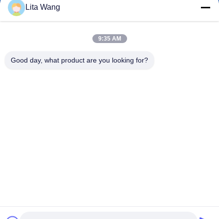
Lita Wang
lita@screenmeshnet.com
Email
9:35 AM
Good day, what product are you looking for?
0086-13722831297
Điện thoại
Anping County Shuntian Silk Screen Products
Co., Ltd.
Anping County Shuntian Silk Screen Products Co., Ltd.