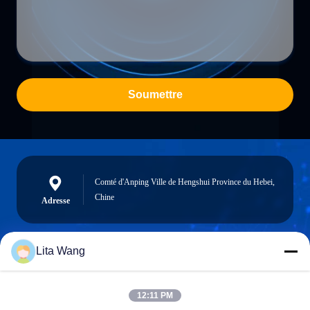
Soumettre
Comté d'Anping Ville de Hengshui Province du Hebei,
Chine
Adresse
Lita Wang
lita@screenmeshnet.com
Email
12:11 PM