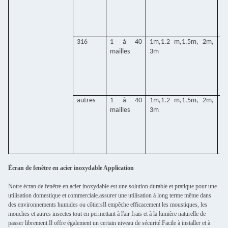
316
1 à 40
1m,1.2 m,1.5m, 2m,
0
mailles
3m
m
autres
1 à 40
1m,1.2 m,1.5m, 2m,
0
mailles
3m
m
Écran de fenêtre en acier inoxydable Application
Notre écran de fenêtre en acier inoxydable est une solution durable et pratique pour une
utilisation domestique et commerciale.assurer une utilisation à long terme même dans
des environnements humides ou côtiersIl empêche efficacement les moustiques, les
mouches et autres insectes tout en permettant à l'air frais et à la lumière naturelle de
passer librement.Il offre également un certain niveau de sécurité.Facile à installer et à