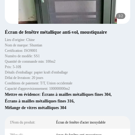
1
/
2
Écran de fenêtre métallique anti-vol, moustiquaire
Lieu d'origine: Chine
Nom de marque: Shuntian
Certification: ISO9001
Numéro de modèle: SS1
Quantité de commande min: 100m2
Prix: 5-10$
Détails d'emballage: papier kraft d'emballage
Délai de livraison: 20 jours
Conditions de paiement: T/T, Union occidentale
Capacité d'approvisionnement: 100000000m2
Mettre en évidence:
Écrans à mailles métalliques fines 304
,
Écrans à mailles métalliques fines 316
,
Mélange de vitres métalliques 304
1Nom du produit:
Écran de fenêtre d'acier inoxydable