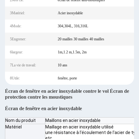
2Mot clé:
écran de fenêtre anti-moustiques
3Matériel:
Acier inoxydable
4Mode:
304,304L, 316,316L
5Engrener:
20 mailles 30 mailles 40 mailles
6largeur:
1m,1.2 m,1.5m, 2m
7La vie de travail:
10 ans
8Utile:
fenêtre, porte
Écran de fenêtre en acier inoxydable contre le vol Écran de
protection contre les moustiques
Écran de fenêtre en acier inoxydable
Nom du produit
Maillons en acier inoxydable
Matériel
Maillage en acier inoxydable utilisé
une résistance à l'écoulement de l'acier de t
etc.