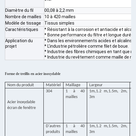
Diamètre du fil
00,08 à 2,2 mm
Nombre de mailles
10 à 420 mailles
Modèle de tissage
Tissus simples
Caractéristiques
* Résistant à la corrosion et antiacide et alcalin
* Bonne performance du filtre et longue durée d
Application du
* Dans les environnements acides et alcalins, l
projet
* L'industrie pétrolière comme filet de boue.
* Industrie des fibres chimiques en tant que ma
* Industrie du revêtement comme maille de ne
Forme de treillis en acier inoxydable
Nom du produit
Matériel
Maillage
Largeur
Di
304
1 à 40
1m,1.2 m,1.5m, 2m,
0
mailles
3m
m
Acier inoxydable
écran de fenêtre
D'autres
1 à 40
1m,1.2 m,1.5m, 2m,
0
produits
mailles
3m
m