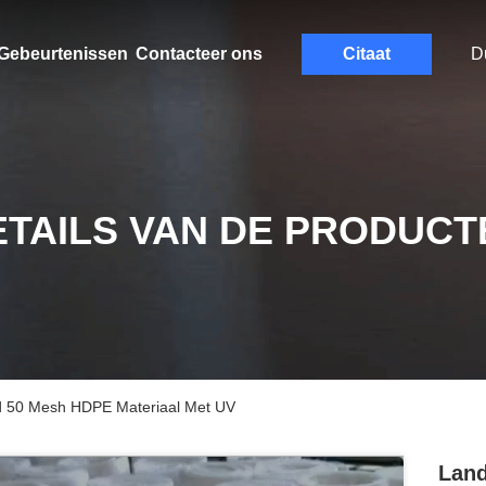
Gebeurtenissen
Contacteer ons
Citaat
D
ETAILS VAN DE PRODUCT
 50 Mesh HDPE Materiaal Met UV
Land