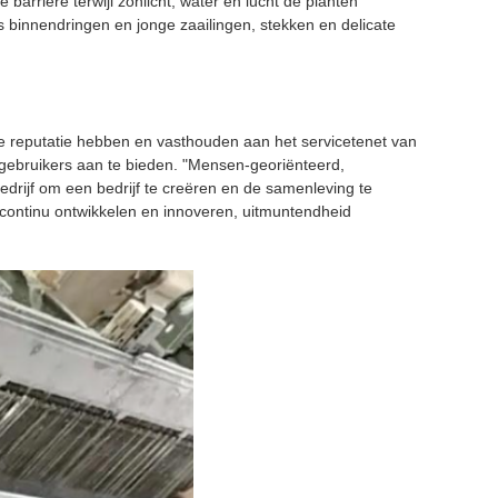
arrière terwijl zonlicht, water en lucht de planten
s binnendringen en jonge zaailingen, stekken en delicate
nde reputatie hebben en vasthouden aan het servicetenet van
 gebruikers aan te bieden. "Mensen-georiënteerd,
bedrijf om een bedrijf te creëren en de samenleving te
, continu ontwikkelen en innoveren, uitmuntendheid