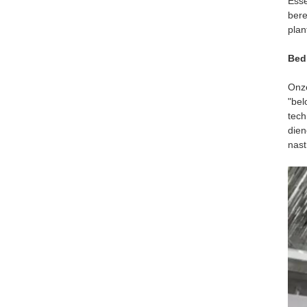
Esse
bere
plan
Bedr
Onze
"bel
tech
dien
nast