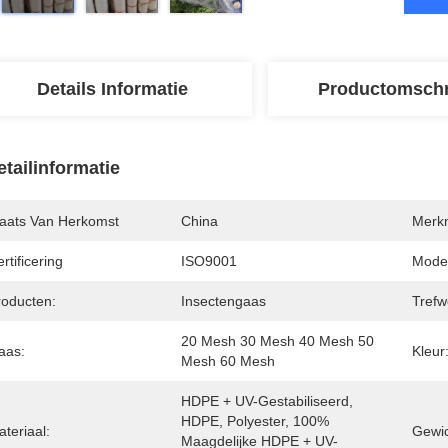
Details Informatie
Productomschr
etailinformatie
laats Van Herkomst
China
Merk
rtificering
ISO9001
Mode
roducten:
Insectengaas
Trefw
20 Mesh 30 Mesh 40 Mesh 50 
aas:
Kleur
Mesh 60 Mesh
HDPE + UV-Gestabiliseerd, 
HDPE, Polyester, 100% 
teriaal:
Gewic
Maagdelijke HDPE + UV-