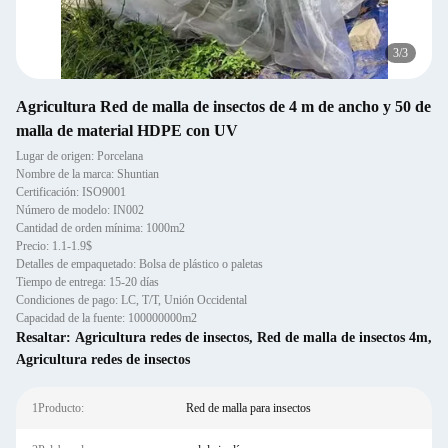
3
/
3
Agricultura Red de malla de insectos de 4 m de ancho y 50 de
malla de material HDPE con UV
Lugar de origen: Porcelana
Nombre de la marca: Shuntian
Certificación: ISO9001
Número de modelo: IN002
Cantidad de orden mínima: 1000m2
Precio: 1.1-1.9$
Detalles de empaquetado: Bolsa de plástico o paletas
Tiempo de entrega: 15-20 días
Condiciones de pago: LC, T/T, Unión Occidental
Capacidad de la fuente: 100000000m2
Resaltar:
Agricultura redes de insectos
,
Red de malla de insectos 4m
,
Agricultura redes de insectos
1Producto:
Red de malla para insectos