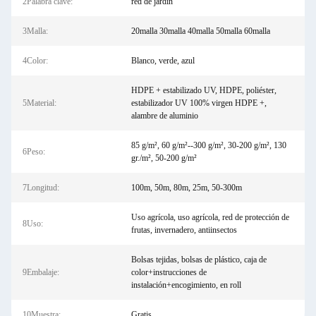
2Palabra clave:
red de jardín
3Malla:
20malla 30malla 40malla 50malla 60malla
4Color:
Blanco, verde, azul
HDPE + estabilizado UV, HDPE, poliéster,
5Material:
estabilizador UV 100% virgen HDPE +,
alambre de aluminio
85 g/m², 60 g/m²--300 g/m², 30-200 g/m², 130
6Peso:
gr./m², 50-200 g/m²
7Longitud:
100m, 50m, 80m, 25m, 50-300m
Uso agrícola, uso agrícola, red de protección de
8Uso:
frutas, invernadero, antiinsectos
Bolsas tejidas, bolsas de plástico, caja de
9Embalaje:
color+instrucciones de
instalación+encogimiento, en roll
10Muestra:
Gratis