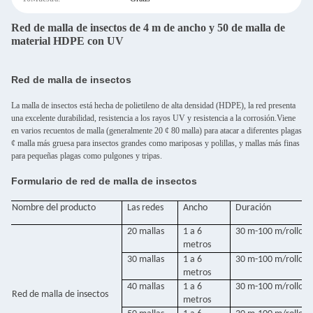
Red de malla de insectos de 4 m de ancho y 50 de malla de
material HDPE con UV
Red de malla de insectos
La malla de insectos está hecha de polietileno de alta densidad (HDPE), la red presenta
una excelente durabilidad, resistencia a los rayos UV y resistencia a la corrosión.Viene
en varios recuentos de malla (generalmente 20 ¢ 80 malla) para atacar a diferentes plagas
¢ malla más gruesa para insectos grandes como mariposas y polillas, y mallas más finas
para pequeñas plagas como pulgones y tripas.
Formulario de red de malla de insectos
Nombre del producto
Las redes
Ancho
Duración
20 mallas
1 a 6
30 m-100 m/rollo
metros
30 mallas
1 a 6
30 m-100 m/rollo
metros
40 mallas
1 a 6
30 m-100 m/rollo
Red de malla de insectos
metros