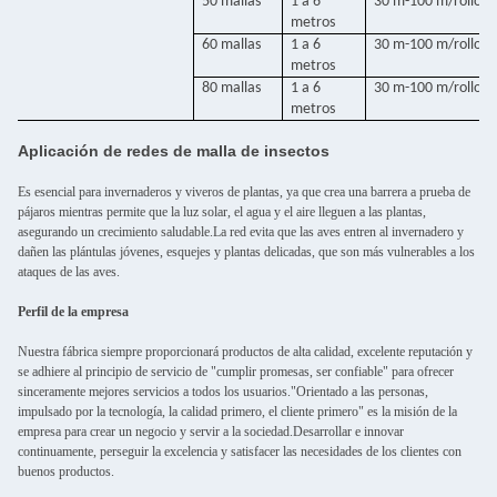
50 mallas
1 a 6
30 m-100 m/rollo
metros
60 mallas
1 a 6
30 m-100 m/rollo
metros
80 mallas
1 a 6
30 m-100 m/rollo
metros
Aplicación de redes de malla de insectos
Es esencial para invernaderos y viveros de plantas, ya que crea una barrera a prueba de
pájaros mientras permite que la luz solar, el agua y el aire lleguen a las plantas,
asegurando un crecimiento saludable.La red evita que las aves entren al invernadero y
dañen las plántulas jóvenes, esquejes y plantas delicadas, que son más vulnerables a los
ataques de las aves.
Perfil de la empresa
Nuestra fábrica siempre proporcionará productos de alta calidad, excelente reputación y
se adhiere al principio de servicio de "cumplir promesas, ser confiable" para ofrecer
sinceramente mejores servicios a todos los usuarios."Orientado a las personas,
impulsado por la tecnología, la calidad primero, el cliente primero" es la misión de la
empresa para crear un negocio y servir a la sociedad.Desarrollar e innovar
continuamente, perseguir la excelencia y satisfacer las necesidades de los clientes con
buenos productos.