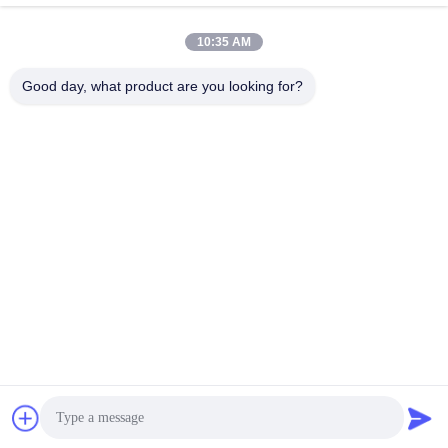
lita@screenmeshnet.com
Email
10:35 AM
Good day, what product are you looking for?
0086-13722831297
El teléfono.
Anping County Shuntian Silk Screen Products
Co., Ltd.
Anping County Shuntian Silk Screen Products Co., Ltd.
Consiga el mejor precio
Ahora charle
Ahora Charle