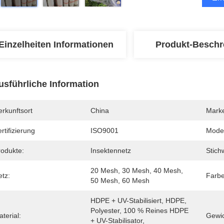
Einzelheiten Informationen
Produkt-Beschr
usführliche Information
rkunftsort
China
Mark
rtifizierung
ISO9001
Mode
rodukte:
Insektennetz
Stich
20 Mesh, 30 Mesh, 40 Mesh, 
etz:
Farbe
50 Mesh, 60 Mesh
HDPE + UV-Stabilisiert, HDPE, 
Polyester, 100 % Reines HDPE 
terial:
Gewic
+ UV-Stabilisator, 