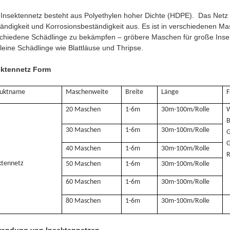
Insektennetz besteht aus Polyethylen hoher Dichte (HDPE). Das Netz z
ändigkeit und Korrosionsbeständigkeit aus. Es ist in verschiedenen M
chiedene Schädlinge zu bekämpfen – gröbere Maschen für große Inse
kleine Schädlinge wie Blattläuse und Thripse.
ektennetz Form
duktname
Maschenweite
Breite
Länge
F
20 Maschen
1-6m
30m-100m/Rolle
W
B
30 Maschen
1-6m
30m-100m/Rolle
G
G
40 Maschen
1-6m
30m-100m/Rolle
ktennetz
50 Maschen
1-6m
30m-100m/Rolle
60 Maschen
1-6m
30m-100m/Rolle
80 Maschen
1-6m
30m-100m/Rolle