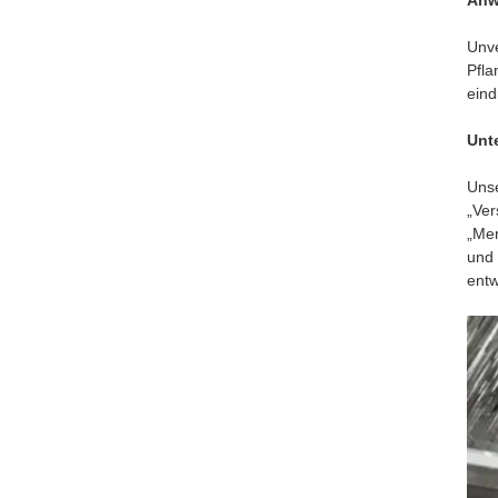
Anw
Unve
Pfla
eind
Unt
Unse
„Ver
„Men
und 
entw