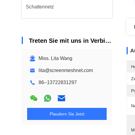
Schattennetz
Treten Sie mit uns in Verbindung
A
Miss. Lita Wang
He
lita@screenmeshnet.com
Ze
86--13722831297
P
N
Plaudern Sie Jetzt
Ma