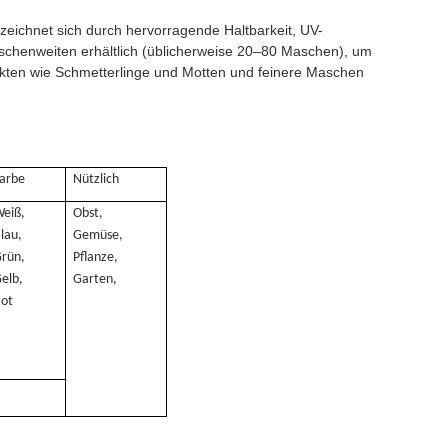
eichnet sich durch hervorragende Haltbarkeit, UV-
aschenweiten erhältlich (üblicherweise 20–80 Maschen), um
kten wie Schmetterlinge und Motten und feinere Maschen
arbe
Nützlich
eiß,
Obst,
lau,
Gemüse,
rün,
Pflanze,
elb,
Garten,
Rot