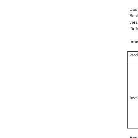
Das 
Best
vers
für 
Ins
Pro
Inse