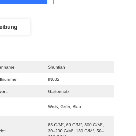
eibung
enname
Shuntian
llnummer
IN002
wort:
Gartennetz
:
Weiß, Grün, Blau
85 G/m², 60 G/m², 300 G/m², 
ht:
30–200 G/m², 130 G/m², 50–