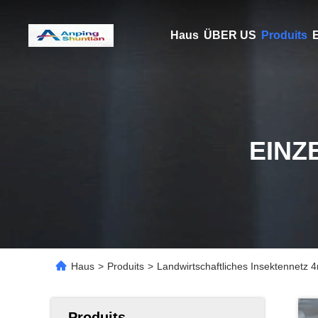
Haus
ÜBER US
Produits
E
EINZ
Haus
>
Produits
>
Landwirtschaftliches Insektennetz 
Produits