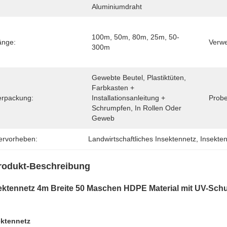
Aluminiumdraht
100m, 50m, 80m, 25m, 50-
änge:
Verw
300m
Gewebte Beutel, Plastiktüten, 
Farbkasten + 
erpackung:
Installationsanleitung + 
Probe
Schrumpfen, In Rollen Oder 
Geweb
ervorheben:
Landwirtschaftliches Insektennetz
, 
Insekte
rodukt-Beschreibung
ektennetz 4m Breite 50 Maschen HDPE Material mit UV-Schu
ektennetz