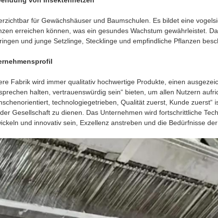
endung von Insektennetzen
rzichtbar für Gewächshäuser und Baumschulen. Es bildet eine vogelsi
nzen erreichen können, was ein gesundes Wachstum gewährleistet. Da
ringen und junge Setzlinge, Stecklinge und empfindliche Pflanzen beschä
ernehmensprofil
re Fabrik wird immer qualitativ hochwertige Produkte, einen ausgezeic
sprechen halten, vertrauenswürdig sein“ bieten, um allen Nutzern aufri
schenorientiert, technologiegetrieben, Qualität zuerst, Kunde zuerst“ 
der Gesellschaft zu dienen. Das Unternehmen wird fortschrittliche Tech
ickeln und innovativ sein, Exzellenz anstreben und die Bedürfnisse de