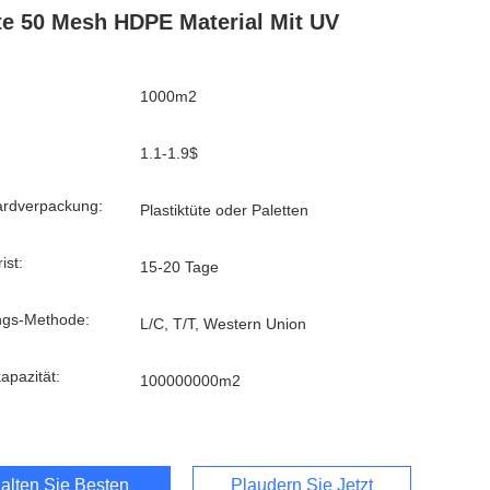
te 50 Mesh HDPE Material Mit UV
1000m2
1.1-1.9$
ardverpackung:
Plastiktüte oder Paletten
ist:
15-20 Tage
ngs-Methode:
L/C, T/T, Western Union
kapazität:
100000000m2
alten Sie Besten Preis
Plaudern Sie Jetzt