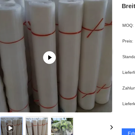
Brei
MOQ:
Preis:
Stand
Lieferfr
Zahlu
Liefer
Erh