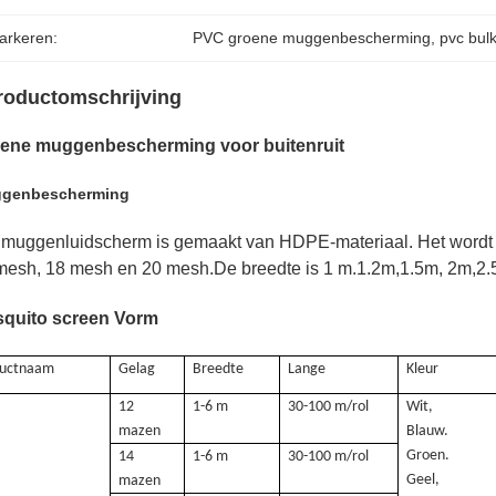
arkeren:
PVC groene muggenbescherming
, 
pvc bul
roductomschrijving
ene muggenbescherming voor buitenruit
genbescherming
 muggenluidscherm is gemaakt van HDPE-materiaal. Het wordt 3 
mesh, 18 mesh en 20 mesh.
De breedte is 1 m.1.2m,1.5m, 2m,2.
quito screen Vorm
ductnaam
Gelag
Breedte
Lange
Kleur
12
1-6 m
30-100 m/rol
Wit,
mazen
Blauw.
Groen.
14
1-6 m
30-100 m/rol
Geel,
mazen