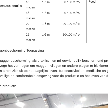
Rood
16
1-6 m
30-100 m/rol
genbescherming
mazen
18
1-6 m
30-100 m/rol
mazen
20
1-6 m
30-100 m/rol
mazen
22
1-6 m
30-100 m/rol
mazen
genbescherming Toepassing
uggenbescherming, als praktisch en milieuvriendelijk beschermend prod
ege het vermogen om muggen, vliegen en andere plagen te blokkeren en
n strekt zich uit tot het dagelijks leven, buitenactiviteiten, medisch
veilige en comfortabele omgeving voor de productie en het leven van
 productie