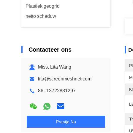
Plastiek geogrid
netto schaduw
Contacteer ons
D
P
Miss. Lita Wang
M
lita@screenmeshnet.com
Kl
86--13722831297
L
T
Praatje Nu
U