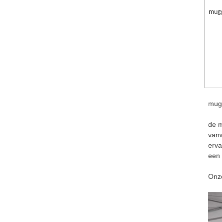
mug
mug
de m
vanw
erva
een 
Onze