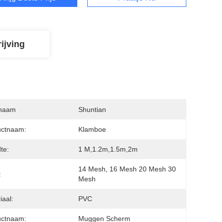
ijving
naam
Shuntian
uctnaam:
Klamboe
te:
1 M,1.2m,1.5m,2m
14 Mesh, 16 Mesh 20 Mesh 30 
:
Mesh
iaal:
PVC
uctnaam:
Muggen Scherm