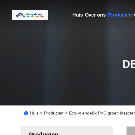
Huis
Over ons
Producten
D
Huis
>
Producten
>
Eco-vriendelijk PVC groen insecte
Producten