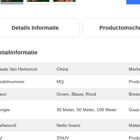
Details Informatie
Productomschr
etailinformatie
laats Van Herkomst
China
Merk
odelnummer
MQ
Prod
eur:
Groen, Blauw, Rood
Breed
engte:
30 Meter, 50 Meter, 100 Meter
Gaas
refwoord:
Netto Insect
Mater
V:
3%UV
Prod