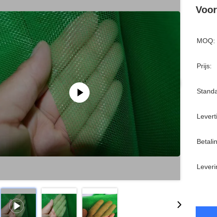
Voor
MOQ:
Prijs:
Standa
Leverti
Betali
Leveri