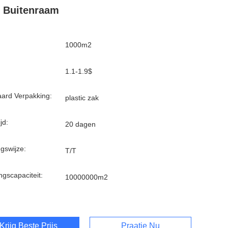
 Buitenraam
1000m2
1.1-1.9$
ard Verpakking:
plastic zak
jd:
20 dagen
ngswijze:
T/T
ngscapaciteit:
10000000m2
Krijg Beste Prijs
Praatje Nu