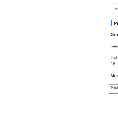
M
P
Gro
mug
Het
16 
Mos
Pro