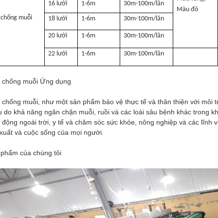
16 lưới
1-6m
30m-100m/lăn
Màu đỏ
 chống muỗi
18 lưới
1-6m
30m-100m/lăn
20 lưới
1-6m
30m-100m/lăn
22 lưới
1-6m
30m-100m/lăn
 chống muỗi Ứng dụng
chống muỗi, như một sản phẩm bảo vệ thực tế và thân thiện với môi t
 do khả năng ngăn chặn muỗi, ruồi và các loài sâu bệnh khác trong k
 động ngoài trời, y tế và chăm sóc sức khỏe, nông nghiệp và các lĩnh 
xuất và cuộc sống của mọi người.
phẩm của chúng tôi