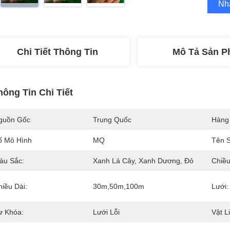
Nh
Chi Tiết Thông Tin
Mô Tả Sản 
hông Tin Chi Tiết
guồn Gốc
Trung Quốc
Hàng
ố Mô Hình
MQ
Tên 
àu Sắc:
Xanh Lá Cây, Xanh Dương, Đỏ
Chiều
hiều Dài:
30m,50m,100m
Lưới:
ừ Khóa:
Lưới Lỗi
Vật L