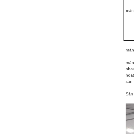
màn
màn
màn 
nhau
hoạt
sản 
Sản 