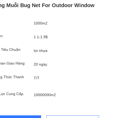
g Muỗi Bug Net For Outdoor Window
1000m2
n:
1.1-1.9$
 Tiêu Chuẩn:
túi nhựa
ian Giao Hàng:
20 ngày
g Thức Thanh
T/T
Lực Cung Cấp:
10000000m2