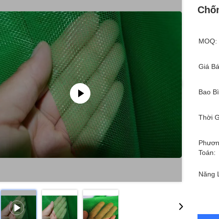
Chốn
MOQ:
Giá Bá
Bao Bì
Thời G
Phươn
Toán:
Năng 