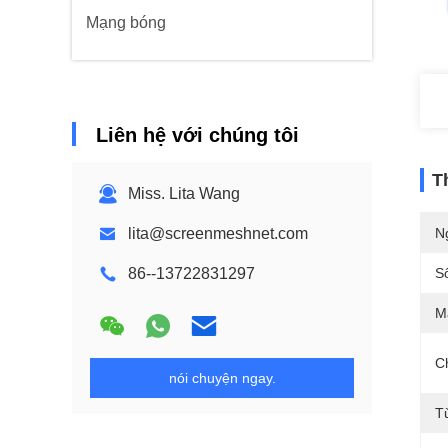
Mạng bóng
Liên hệ với chúng tôi
T
Miss. Lita Wang
lita@screenmeshnet.com
N
86--13722831297
S
M
C
nói chuyện ngay.
T