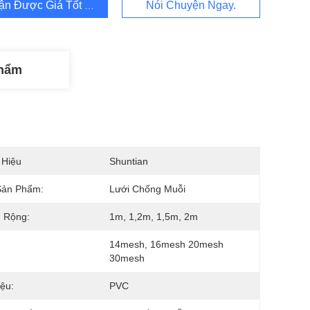
ận Được Giá Tốt Nhất
Nói Chuyện Ngay.
Phẩm
 Hiệu
Shuntian
Sản Phẩm:
Lưới Chống Muỗi
 Rộng:
1m, 1,2m, 1,5m, 2m
14mesh, 16mesh 20mesh 
30mesh
iệu:
PVC