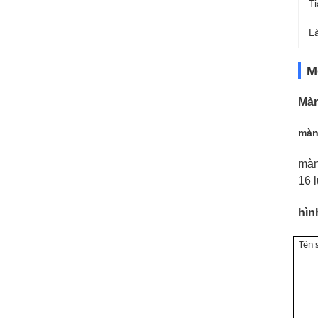
T
L
M
Màn
màn
màn
16 l
hìn
Tên 