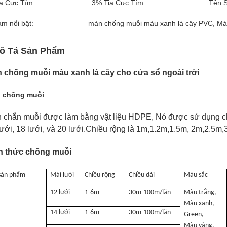
ia Cực Tím:
3% Tia Cực Tím
Tên 
àm nổi bật:
màn chống muỗi màu xanh lá cây PVC
, 
Mà
ô Tả Sản Phẩm
 chống muỗi màu xanh lá cây cho cửa sổ ngoài trời
 chống muỗi
 chắn muỗi được làm bằng vật liệu HDPE, Nó được sử dụng cho 
ưới, 18 lưới, và 20 lưới.
Chiều rộng là 1m,1.2m,1.5m, 2m,2.5m
h thức chống muỗi
sản phẩm
Mái lưới
Chiều rộng
Chiều dài
Màu sắc
12 lưới
1-6m
30m-100m/lăn
Màu trắng,
Màu xanh,
14 lưới
1-6m
30m-100m/lăn
Green,
Màu vàng,