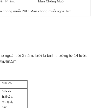
Sản Phẩm:
Màn Chống Muỗi
n chống muỗi PVC
, 
Màn chống muỗi ngoài trời
ngoài trời 3 năm, lưới là bình thường từ 14 lưới,
,3m,4m,5m.
hữu ích
Cửa sổ.
Trái cây,
rau quả,
Cây