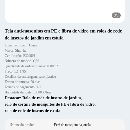
3
/
3
Tela anti-mosquitos em PE e fibra de vidro em rolos de rede
de insetos de jardim em estufa
Lugar de origem: China
Marca: Shuntian
Certificação: ISO9001
Número do modelo: QM
Quantidade de ordem mínima: 1000m2
Preço: 1.1-1.9$
Detalhes da embalagem: saco plástico
Tempo de entrega: 20 dias
Termos de pagamento: T/T
Habilidade da fonte: 10000000m2
Destacar:
Rolo de rede de insetos de jardim
,
rolo de cortina de mosquitos de PE e fibra de vidro
,
rolo de rede de insetos de estufa
1Nome do produto:
Ecrã de mosquito da janela