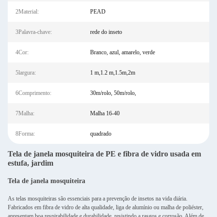
2Material:
PEAD
3Palavra-chave:
rede do inseto
4Cor:
Branco, azul, amarelo, verde
5largura:
1 m,1.2 m,1.5m,2m
6Comprimento:
30m/rolo, 50m/rolo,
7Malha:
Malha 16-40
8Forma:
quadrado
Tela de janela mosquiteira de PE e fibra de vidro usada em
estufa, jardim
Tela de janela mosquiteira
As telas mosquiteiras são essenciais para a prevenção de insetos na vida diária.
Fabricados em fibra de vidro de alta qualidade, liga de alumínio ou malha de poliéster,
apresentam boa respirabilidade e durabilidade, resistindo a rasgos e corrosão. Além de