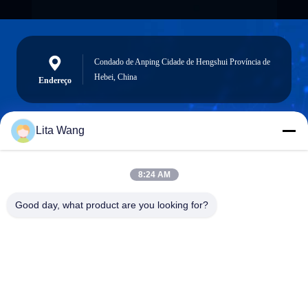
Condado de Anping Cidade de Hengshui Província de
Hebei, China
Endereço
Lita Wang
lita@screenmeshnet.com
E-mail
8:24 AM
Good day, what product are you looking for?
0086-13722831297
Telefone