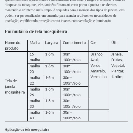
bloquear os mosquitos, eles também filtram até certo ponto a poeira e os detritos,
mantendo o ar interno mais limpo. Adequadas para a maioria dos tipos de janelas, elas
podem ser personalizadas em tamanho para atender a diferentes necessidades de
instalação, equilibrando proteção contra insetos com ventilação e iluminação.
Formulário de tela mosquiteira
Nome do
Malha
Largura
Comprimento
Cor
Útil
produto
16
1-6m
30m-
Branco,
Janela,
malha
100m/rolo
Azul,
Frutas,
Verde,
Vegetal,
malha
1-6m
30m-
Amarelo,
Plantar,
20
100m/rolo
Vermelho
Jardim,
malha
1-6m
30m-
Tela de
22
100m/rolo
janela
malha
1-6m
30m-
mosquiteira
26
100m/rolo
malha
1-6m
30m-
30
100m/rolo
malha
1-6m
30m-
40
100m/rolo
Aplicação de tela mosquiteira