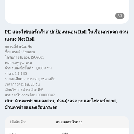
3
/
3
PE และไฟเบอร์กล๊าส ปกป้องหนอน Roll ในเรือนกระจก สวน
แมลง Net Roll
สถานที่กำเนิด: จีน
ชื่อแบรนด์: Shuntian
ได้รับการรับรอง: ISO9001
หมายเลขรุ่น: ตรม
จำนวนสั่งซื้อขั้นต่ำ: 1,000 ตร.ม
ราคา: 1.1-1.9$
รายละเอียดการบรรจุ: ถุงพลาสติก
เวลาการส่งมอบ: 20 วัน
เงื่อนไขการชำระเงิน: ที/ที
สามารถในการผลิต: 10000000m2
เน้น:
ม้วนตาข่ายแมลงสวน
,
ม้วนมุ้งลวด pe และไฟเบอร์กลาส
,
ม้วนตาข่ายแมลงเรือนกระจก
1ชื่อสินค้า:
หนอนจอหน้าต่าง