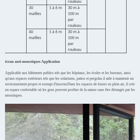
rouleau
30
1 à 6 m
30 m à
mailles
100 m
par
rouleau
40
1 à 6 m
30 m à
mailles
100 m
par
rouleau
écran anti-moustiques Application
Applicable aux bâtiments publics tels que les hôpitaux, les écoles et les bureaux, ainsi
qu'aux espaces extérieurs tels que les solariums, patios et pergolas.il aide à maintenir un
environnement propre et exempt d'insectesDans les espaces de loisirs en plein air, il crée
un espace confortable où les gens peuvent profiter de la nature sans être dérangés par les
moustiques.