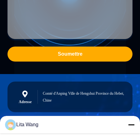
Soumettre
Comté d'Anping Ville de Hengshui Province du Hebei,
Chine
Adresse
Lita Wang
lita@screenmeshnet.com
Email