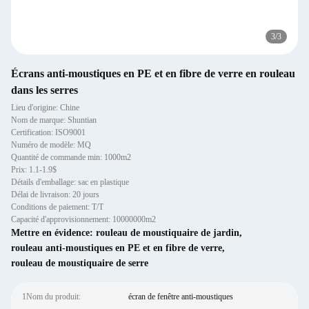
3
/
3
Écrans anti-moustiques en PE et en fibre de verre en rouleau
dans les serres
Lieu d'origine: Chine
Nom de marque: Shuntian
Certification: ISO9001
Numéro de modèle: MQ
Quantité de commande min: 1000m2
Prix: 1.1-1.9$
Détails d'emballage: sac en plastique
Délai de livraison: 20 jours
Conditions de paiement: T/T
Capacité d'approvisionnement: 10000000m2
Mettre en évidence:
rouleau de moustiquaire de jardin
,
rouleau anti-moustiques en PE et en fibre de verre
,
rouleau de moustiquaire de serre
1Nom du produit:
écran de fenêtre anti-moustiques