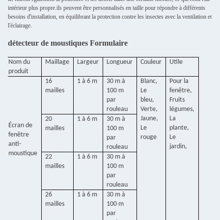
intérieur plus propre.ils peuvent être personnalisés en taille pour répondre à différents
besoins d'installation, en équilibrant la protection contre les insectes avec la ventilation et
l'éclairage.
détecteur de moustiques Formulaire
Nom du
Maillage
Largeur
Longueur
Couleur
Utile
produit
16
1 à 6 m
30 m à
Blanc,
Pour la
mailles
100 m
Le
fenêtre,
par
bleu,
Fruits
rouleau
Verte,
légumes,
Jaune,
La
20
1 à 6 m
30 m à
Écran de
Le
plante,
mailles
100 m
fenêtre
rouge
Le
par
anti-
jardin,
rouleau
moustique
22
1 à 6 m
30 m à
mailles
100 m
par
rouleau
26
1 à 6 m
30 m à
mailles
100 m
par