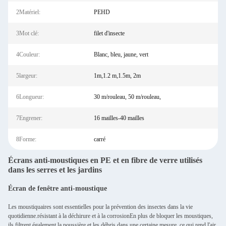
2Matériel:
PEHD
3Mot clé:
filet d'insecte
4Couleur:
Blanc, bleu, jaune, vert
5largeur:
1m,1.2 m,1.5m, 2m
6Longueur:
30 m/rouleau, 50 m/rouleau,
7Engrener:
16 mailles-40 mailles
8Forme:
carré
Écrans anti-moustiques en PE et en fibre de verre utilisés
dans les serres et les jardins
Écran de fenêtre anti-moustique
Les moustiquaires sont essentielles pour la prévention des insectes dans la vie
quotidienne.résistant à la déchirure et à la corrosionEn plus de bloquer les moustiques,
ils filtrent également la poussière et les débris dans une certaine mesure, ce qui rend l'air