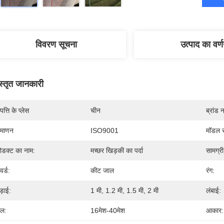
विवरण सूचना
उत्पाद का वर्
स्तृत जानकारी
पत्ति के प्लेस
चीन
ब्रांड 
रमाणन
ISO9001
मॉडल स
रोडक्ट का नाम:
मच्छर खिड़की का पर्दा
सामग्री
वर्ड:
कीट जाल
रंग:
ड़ाई:
1 मी, 1.2 मी, 1.5 मी, 2 मी
लंबाई:
ल:
16मेश-40मेश
आकार: