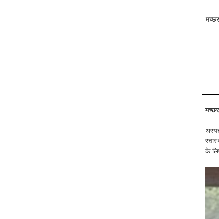
मच्छर
मच्छर
अस्पत
स्वास
के ल