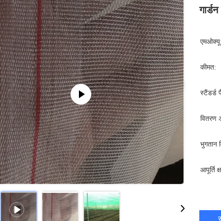
गार्ड
एमओक्यू
कीमत:
स्टैंडर्ड 
वितरण 
भुगतान व
आपूर्ति क
स