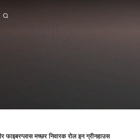
र फाइबरग्लास मच्छर निवारक रोल इन ग्रीनहाउस