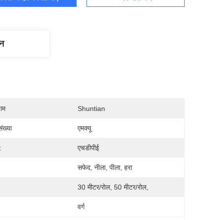
णन
नाम
Shuntian
ंख्या
एमक्यू
:
एचडीपीई
सफेद, नीला, पीला, हरा
30 मीटर/रोल, 50 मीटर/रोल,
वर्ग