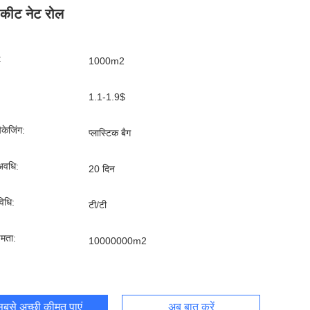
न कीट नेट रोल
:
1000m2
1.1-1.9$
पैकेजिंग:
प्लास्टिक बैग
अवधि:
20 दिन
िधि:
टी/टी
्षमता:
10000000m2
बसे अच्छी कीमत पाएं
अब बात करें