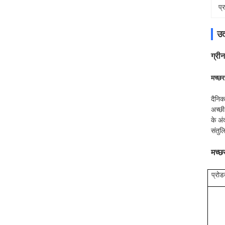
प्
उत
ग्री
मच्छर
दैनिक
अच्छी
के अं
संतुल
मच्छ
प्रोड