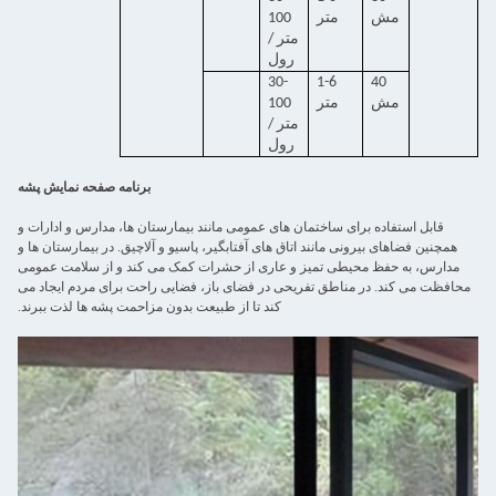
مش
متر
100
متر /
رول
30-
1-6
40
مش
متر
100
متر /
رول
برنامه صفحه نمایش پشه
قابل استفاده برای ساختمان های عمومی مانند بیمارستان ها، مدارس و ادارات و
همچنین فضاهای بیرونی مانند اتاق های آفتابگیر، پاسیو و آلاچیق. در بیمارستان ها و
مدارس، به حفظ محیطی تمیز و عاری از حشرات کمک می کند و از سلامت عمومی
محافظت می کند. در مناطق تفریحی در فضای باز، فضایی راحت برای مردم ایجاد می
کند تا از طبیعت بدون مزاحمت پشه ها لذت ببرند.