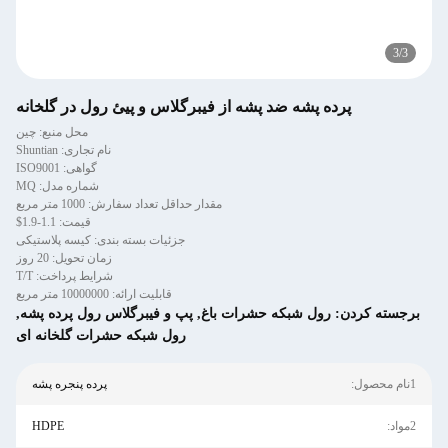
3
/
3
پرده پشه ضد پشه از فیبرگلاس و پیئ رول در گلخانه
محل منبع: چین
نام تجاری: Shuntian
گواهی: ISO9001
شماره مدل: MQ
مقدار حداقل تعداد سفارش: 1000 متر مربع
قیمت: 1.1-1.9$
جزئیات بسته بندی: کیسه پلاستیکی
زمان تحویل: 20 روز
شرایط پرداخت: T/T
قابلیت ارائه: 10000000 متر مربع
برجسته کردن:
رول شبکه حشرات باغ
,
پپ و فیبرگلاس رول پرده پشه
,
رول شبکه حشرات گلخانه ای
1نام محصول:
پرده پنجره پشه
2مواد:
HDPE