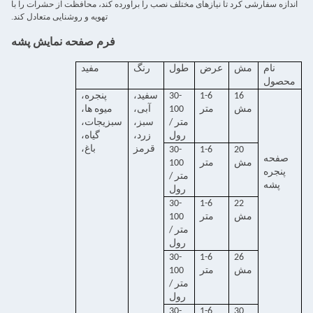
اندازه سفارشی کرد تا نیازهای مختلف نصب را برآورده کند، محافظت از حشرات را با
تهویه و روشنایی متعادل کند.
فرم صفحه نمایش پشه
نام
مش
عرض
طول
رنگ
مفید
محصول
16
1-6
30-
سفید،
پنجره،
مش
متر
100
آبی،
میوه ها،
متر /
سبز،
سبزیجات،
رول
زرد،
گیاه،
قرمز
باغ،
30-
1-6
20
صفحه
مش
متر
100
پنجره
متر /
پشه
رول
30-
1-6
22
مش
متر
100
متر /
رول
30-
1-6
26
مش
متر
100
متر /
رول
30-
1-6
30