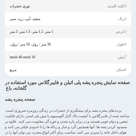
3کلمه کلیدی:
توری حشرات
4رنگ:
سفید، آبی، زرد، سبز
5عرض:
1 متر، 1.2 متر، 1.5 متر، 2 متر
6طول:
30 متر / رول، 50 متر / رول،
7مش:
16 mesh-40 mesh
8شکل:
مربع
صفحه نمایش پنجره پشه پلی اتیلن و فایبرگلاس مورد استفاده در
گلخانه، باغ
صفحه پنجره پشه
پرده های پنجره پشه برای پیشگیری از حشرات در زندگی روزمره ضروری است.
ساخته شده از فایبرگلاس با کیفیت بالا، آلیاژ آلومینیوم یا مش پلی استر، دارای قابلیت
تنفس و دوام خوبی هستند و در برابر پاره شدن و خوردگی مقاومت می کنند. علاوه بر
مسدود کردن پشه ها، آنها همچنین گرد و غبار و زباله ها را تا حدودی فیلتر می کنند و
هوای داخل خانه را تمیزتر می کنند. مناسب برای اکثر انواع پنجره، می توان آنها را در