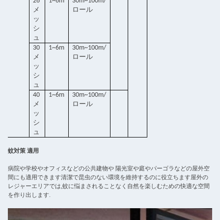
26
1~6m
30m~100m/
メ
ロール
ッ
シ
ュ
30
1~6m
30m~100m/
メ
ロール
ッ
シ
ュ
40
1~6m
30m~100m/
メ
ロール
ッ
シ
ュ
蚊対策 適用
病院や学校やオフィスなどの公共建物や 陽光室や庭やパーゴラなどの屋外空
間にも適用できます清潔で昆虫のない環境を維持するのに役立ちます屋外の
レジャーエリアでは,蚊に悩まされることなく自然を楽しむための快適な空間
を作り出します.