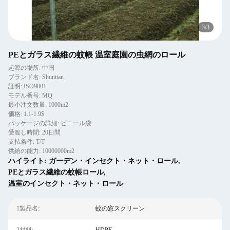
3
/
3
PEとガラス繊維の蚊帳 温室庭園の虫網のロール
起源の場所: 中国
ブランド名: Shuntian
証明: ISO9001
モデル番号: MQ
最小注文数量: 1000m2
価格: 1.1-1.9$
パッケージの詳細: ビニール袋
受渡し時間: 20日間
支払条件: T/T
供給の能力: 10000000m2
ハイライト:
ガーデン・インセクト・ネット・ロール
,
PEとガラス繊維の蚊帳ロール
,
温室のインセクト・ネット・ロール
1製品名:
蚊の窓スクリーン