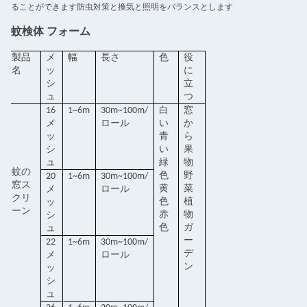
ることができます防虫対策と換気と照明をバランスとします
蚊検体 フォーム
製品
メ
幅
長さ
色
役
名
ッ
に
シ
立
ュ
つ
16
1~6m
30m~100m/
白
窓
メ
ロール
い
か
ッ
青
ら
シ
い
果
ュ
緑
物
蚊の
色
野
20
1~6m
30m~100m/
窓ス
黄
菜
メ
ロール
クリ
色
植
ッ
ーン
赤
物
シ
色
ガ
ュ
ー
22
1~6m
30m~100m/
デ
メ
ロール
ン
ッ
シ
ュ