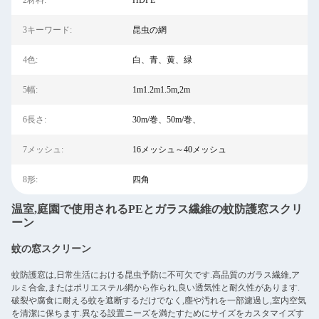
2材料:
HDPE
3キーワード:
昆虫の網
4色:
白、青、黄、緑
5幅:
1m1.2m1.5m,2m
6長さ:
30m/巻、50m/巻、
7メッシュ:
16メッシュ～40メッシュ
8形:
四角
温室,庭園で使用されるPEとガラス繊維の蚊防護窓スクリ
ーン
蚊の窓スクリーン
蚊防護窓は,日常生活における昆虫予防に不可欠です.高品質のガラス繊維,ア
ルミ合金,またはポリエステル網から作られ,良い透気性と耐久性があります.
破裂や腐食に耐える蚊を遮断するだけでなく,塵や汚れを一部濾過し,室内空気
を清潔に保ちます.異なる設置ニーズを満たすためにサイズをカスタマイズす