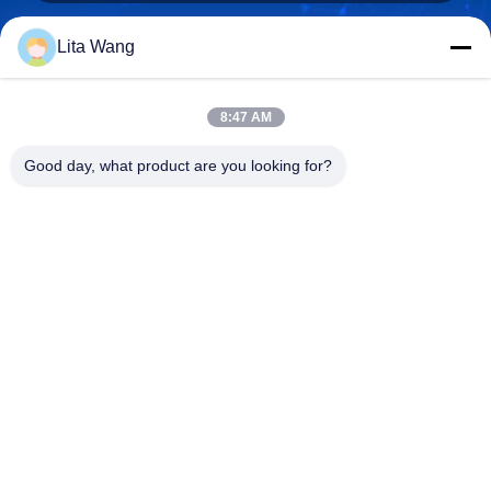
Lita Wang
lita@screenmeshnet.com
電子メール
8:47 AM
Good day, what product are you looking for?
0086-13722831297
電話
Anping County Shuntian Silk Screen Products
Co., Ltd.
Anping County Shuntian Silk Screen Products Co., Ltd.