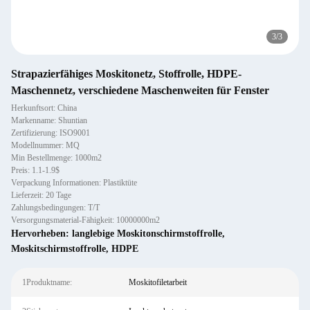
3
/
3
Strapazierfähiges Moskitonetz, Stoffrolle, HDPE-
Maschennetz, verschiedene Maschenweiten für Fenster
Herkunftsort: China
Markenname: Shuntian
Zertifizierung: ISO9001
Modellnummer: MQ
Min Bestellmenge: 1000m2
Preis: 1.1-1.9$
Verpackung Informationen: Plastiktüte
Lieferzeit: 20 Tage
Zahlungsbedingungen: T/T
Versorgungsmaterial-Fähigkeit: 10000000m2
Hervorheben:
langlebige Moskitonschirmstoffrolle
,
Moskitschirmstoffrolle
,
HDPE
1Produktname:
Moskitofiletarbeit