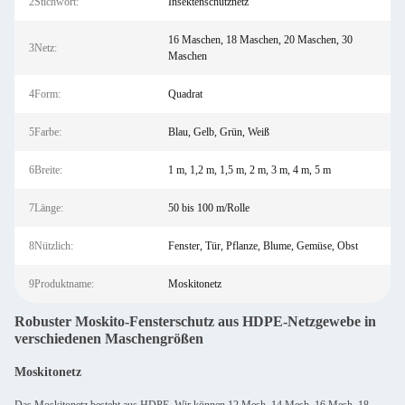
2Stichwort:
Insektenschutznetz
16 Maschen, 18 Maschen, 20 Maschen, 30
3Netz:
Maschen
4Form:
Quadrat
5Farbe:
Blau, Gelb, Grün, Weiß
6Breite:
1 m, 1,2 m, 1,5 m, 2 m, 3 m, 4 m, 5 m
7Länge:
50 bis 100 m/Rolle
8Nützlich:
Fenster, Tür, Pflanze, Blume, Gemüse, Obst
9Produktname:
Moskitonetz
Robuster Moskito-Fensterschutz aus HDPE-Netzgewebe in
verschiedenen Maschengrößen
Moskitonetz