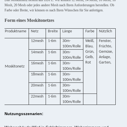
Das Moskitonetz besteht aus HDPE. Wir können 12 Mesh, 14 Mesh, 16 Mesh, 18
Mesh, 20 Mesh oder jedes andere Mesh nach Ihren Anforderungen herstellen. Ob
Farbe oder Breite, wir können es nach Ihren Wünschen für Sie anfertigen.
Form eines Moskitonetzes
Produktname
Netz
Breite
Länge
Farbe
Nützlich
12mesh
1-6m
30m-
Weiß,
Fenster,
100m/Rolle
Blau,
Früchte,
Grün,
Gemüse,
14mesh
1-6m
30m-
Gelb,
Anlage,
100m/Rolle
Rot
Garten,
16mesh
1-6m
30m-
Moskitonetz
100m/Rolle
18mesh
1-6m
30m-
100m/Rolle
20mesh
1-6m
30m-
100m/Rolle
22mesh
1-6m
30m-
100m/Rolle
Nutzungsszenarien: