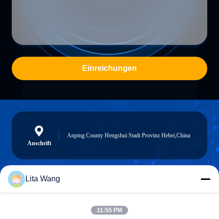
Einreichungen
Anping County Hengshui Stadt Provinz Hebei,China
Anschrift
Lita Wang
lita@screenmeshnet.com
E-Mail
11:55 PM