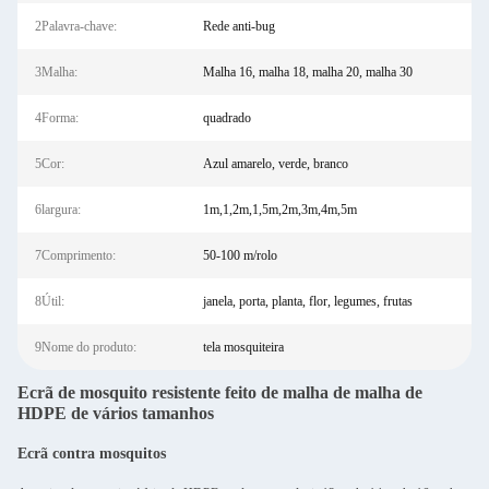
2Palavra-chave:
Rede anti-bug
3Malha:
Malha 16, malha 18, malha 20, malha 30
4Forma:
quadrado
5Cor:
Azul amarelo, verde, branco
6largura:
1m,1,2m,1,5m,2m,3m,4m,5m
7Comprimento:
50-100 m/rolo
8Útil:
janela, porta, planta, flor, legumes, frutas
9Nome do produto:
tela mosquiteira
Ecrã de mosquito resistente feito de malha de malha de
HDPE de vários tamanhos
Ecrã contra mosquitos