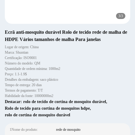
3
/
3
Ecrã anti-mosquito durável Rolo de tecido rede de malha de
HDPE Vários tamanhos de malha Para janelas
Lugar de origem: China
Marca: Shuntian
Certificação: ISO9001
Número do modelo: QM
Quantidade de ordem mínima: 1000m2
Preço: 1.1-1.9$
Detalhes da embalagem: saco plástico
Tempo de entrega: 20 dias
Termos de pagamento: T/T
Habilidade da fonte: 10000000m2
Destacar:
rolo de tecido de cortina de mosquito durável
,
Rolo de tecido para cortina de mosquitos hdpe
,
rolo de cortina de mosquito durável
1Nome do produto:
rede de mosquito