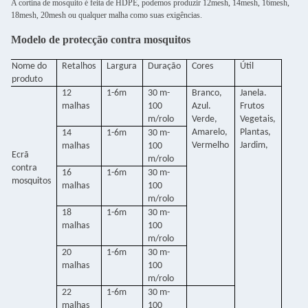
A cortina de mosquito é feita de HDPE, podemos produzir 12mesh, 14mesh, 16mesh,
18mesh, 20mesh ou qualquer malha como suas exigências.
Modelo de protecção contra mosquitos
Nome do
Retalhos
Largura
Duração
Cores
Útil
produto
12
1-6m
30 m-
Branco,
Janela.
malhas
100
Azul.
Frutos
m/rolo
Verde,
Vegetais,
Amarelo,
Plantas,
14
1-6m
30 m-
Vermelho
Jardim,
malhas
100
Ecrã
m/rolo
contra
16
1-6m
30 m-
mosquitos
malhas
100
m/rolo
18
1-6m
30 m-
malhas
100
m/rolo
20
1-6m
30 m-
malhas
100
m/rolo
22
1-6m
30 m-
malhas
100