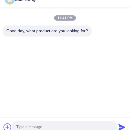
lita@screenmeshnet.com
E-mail
11:41 PM
Good day, what product are you looking for?
0086-13722831297
Telefone
Anping County Shuntian Silk Screen Products
Co., Ltd.
Anping County Shuntian Silk Screen Products Co., Ltd.
Obtenha o melhor preço
Converse agora
Converse agora