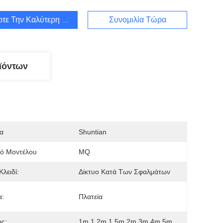
τε Την Καλύτερη Τιμή
Συνομιλία Τώρα
ϊόντων
α
Shuntian
μό Μοντέλου
MQ
Κλειδί:
Δίκτυο Κατά Των Σφαλμάτων
α:
Πλατεία
ς:
1m,1,2m,1,5m,2m,3m,4m,5m