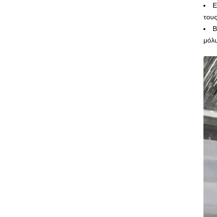
Ε
τους
Β
μόλ