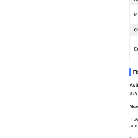
Μ
Ό
Ε
Π
Ανθ
μεγ
Μαν
Η ο
οποι