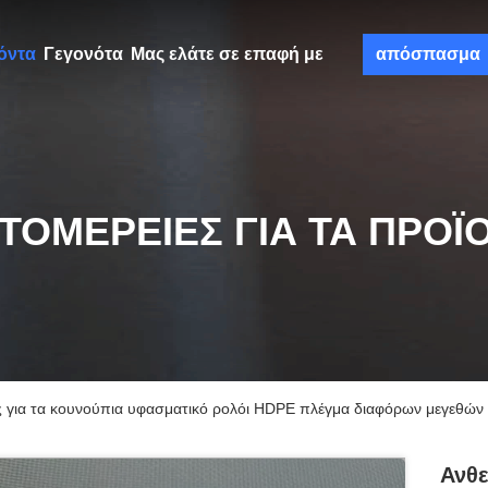
όντα
Γεγονότα
Μας ελάτε σε επαφή με
απόσπασμα
ΤΟΜΈΡΕΙΕΣ ΓΙΑ ΤΑ ΠΡΟΪ
ς για τα κουνούπια υφασματικό ρολόι HDPE πλέγμα διαφόρων μεγεθών
Ανθε