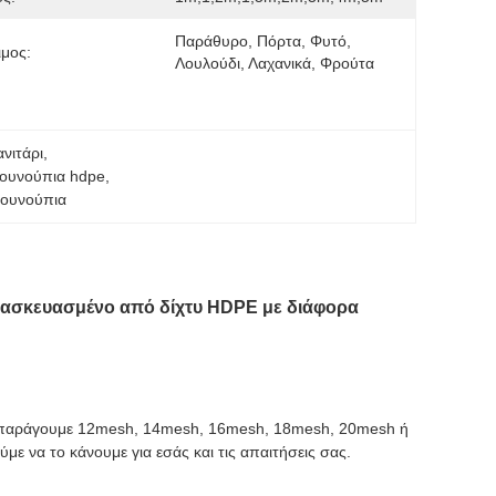
Παράθυρο, Πόρτα, Φυτό, 
μος:
Λουλούδι, Λαχανικά, Φρούτα
νιτάρι
, 
κουνούπια hdpe
, 
κουνούπια
ατασκευασμένο από δίχτυ HDPE με διάφορα
α παράγουμε 12mesh, 14mesh, 16mesh, 18mesh, 20mesh ή
με να το κάνουμε για εσάς και τις απαιτήσεις σας.