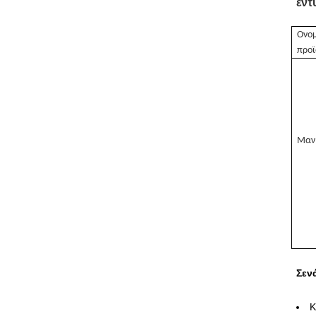
έντ
Ονο
προϊ
Μαν
Σεν
Κ