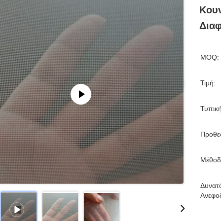
Κου
Δια
MOQ:
Τιμή:
Τυπικ
Προθε
Μέθοδ
Δυνατ
Ανεφο