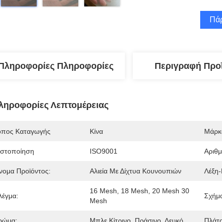
Πάρ
Πληροφορίες Πληροφορίες
Περιγραφή Προ
ληροφορίες Λεπτομέρειας
όπος Καταγωγής
Κίνα
Μάρκ
ιστοποίηση
ISO9001
Αριθ
νομα Προϊόντος:
Αλιεία Με Δίχτυα Κουνουπιών
Λέξη-
16 Mesh, 18 Mesh, 20 Mesh 30 
λέγμα:
Σχήμ
Mesh
ρώμα:
Μπλε Κίτρινο, Πράσινο, Λευκό
Πλάτο