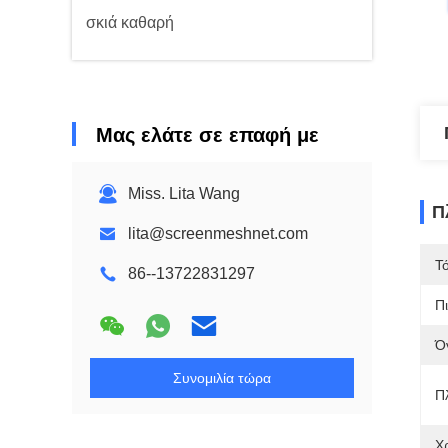
σκιά καθαρή
Μας ελάτε σε επαφή με
Miss. Lita Wang
Π
lita@screenmeshnet.com
Τ
86--13722831297
Π
Ό
Συνομιλία τώρα
Π
Χ