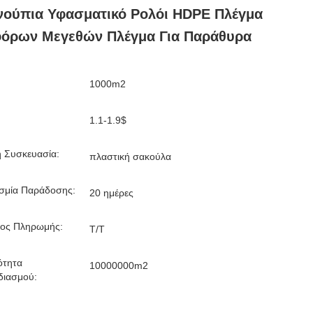
νούπια Υφασματικό Ρολόι HDPE Πλέγμα
φόρων Μεγεθών Πλέγμα Για Παράθυρα
1000m2
1.1-1.9$
ή Συσκευασία:
πλαστική σακούλα
σμία Παράδοσης:
20 ημέρες
ος Πληρωμής:
T/T
ότητα
10000000m2
διασμού: