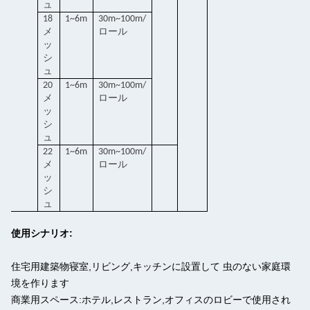
ュ
18
1~6m
30m~100m/
メ
ロール
ッ
シ
ュ
20
1~6m
30m~100m/
メ
ロール
ッ
シ
ュ
22
1~6m
30m~100m/
メ
ロール
ッ
シ
ュ
使用シナリオ:
住宅用建築物
寝室,リビング,キッチンに設置して 虫のない家庭環
境を作ります
商業用スペース:
ホテル,レストラン,オフィスのロビーで使用され