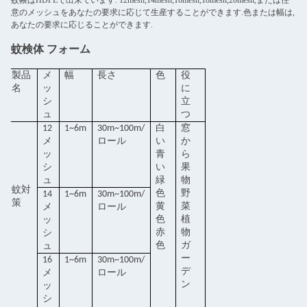
蚊帳はHDPEで出来ています. 12mesh,14mesh,16mesh,18mesh,20mesh,または任
意のメッシュをあなたの要求に応じて生産することができます.色または幅は,
あなたの要求に応じることができます.
蚊検体 フォーム
製品
メ
幅
長さ
色
役
名
ッ
に
シ
立
ュ
つ
12
1~6m
30m~100m/
白
窓
メ
ロール
い
か
ッ
青
ら
シ
い
果
ュ
緑
物
蚊対
色
野
14
1~6m
30m~100m/
策
黄
菜
メ
ロール
色
植
ッ
赤
物
シ
色
ガ
ュ
ー
16
1~6m
30m~100m/
デ
メ
ロール
ン
ッ
シ