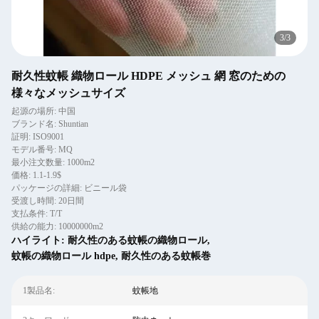
3
/
3
耐久性蚊帳 織物ロール HDPE メッシュ 網 窓のための
様々なメッシュサイズ
起源の場所: 中国
ブランド名: Shuntian
証明: ISO9001
モデル番号: MQ
最小注文数量: 1000m2
価格: 1.1-1.9$
パッケージの詳細: ビニール袋
受渡し時間: 20日間
支払条件: T/T
供給の能力: 10000000m2
ハイライト:
耐久性のある蚊帳の織物ロール
,
蚊帳の織物ロール hdpe
,
耐久性のある蚊帳巻
1製品名:
蚊帳地