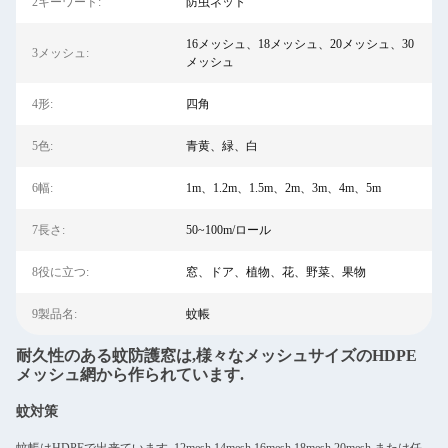
2キーワード:
防虫ネット
16メッシュ、18メッシュ、20メッシュ、30
3メッシュ:
メッシュ
4形:
四角
5色:
青黄、緑、白
6幅:
1m、1.2m、1.5m、2m、3m、4m、5m
7長さ:
50~100m/ロール
8役に立つ:
窓、ドア、植物、花、野菜、果物
9製品名:
蚊帳
耐久性のある蚊防護窓は,様々なメッシュサイズのHDPE
メッシュ網から作られています.
蚊対策