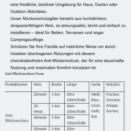
eine friedliche, bissfreie Umgebung für Haus, Garten oder
Outdoor-Aktivitäten.
Unser Mückenschutzgitter besteht aus hochdichtem,
strapazierfähigem Netz, ist atmungsaktiv, leicht und einfach zu
installieren – ideal für Betten, Terrassen und sogar
Campingausflüge.
Schützen Sie Ihre Familie auf natürliche Weise vor durch
Insekten übertragenen Reizungen mit diesem
chemikalienfreien Anti-Mückenschutz, der für eine dauerhafte
Nutzung und maximalen Komfort konzipiert ist.
Anti-Mückenschutz-Form
Produktname
Netz
Breite
Länge
Farbe
Nützlich
20mesh
1-6m
30m-
Weiß,
Früchte,
100m/Rolle
Blau,
Gemüse,
Grün,
Anlage,
30
1-6m
30m-
Gelb,
Garten,
Mesh
100m/Rolle
Anti-
Rot
40mesh
1-6m
30m-
Mückenschutz
100m/Rolle
50mesh
1-6m
30m-