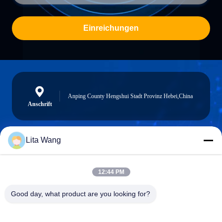
Einreichungen
Anping County Hengshui Stadt Provinz Hebei,China
Anschrift
Lita Wang
lita@screenmeshnet.com
E-Mail
12:44 PM
Good day, what product are you looking for?
0086-13722831297
Telefon