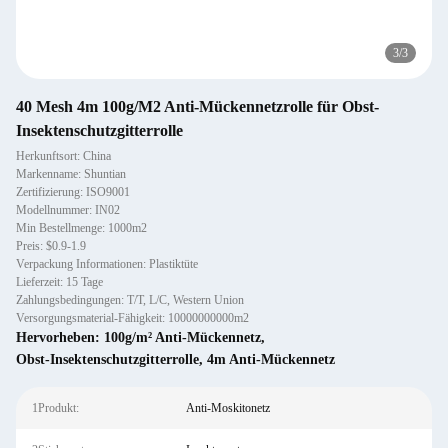
3
/
3
40 Mesh 4m 100g/M2 Anti-Mückennetzrolle für Obst-
Insektenschutzgitterrolle
Herkunftsort: China
Markenname: Shuntian
Zertifizierung: ISO9001
Modellnummer: IN02
Min Bestellmenge: 1000m2
Preis: $0.9-1.9
Verpackung Informationen: Plastiktüte
Lieferzeit: 15 Tage
Zahlungsbedingungen: T/T, L/C, Western Union
Versorgungsmaterial-Fähigkeit: 10000000000m2
Hervorheben:
100g/m² Anti-Mückennetz
,
Obst-Insektenschutzgitterrolle
,
4m Anti-Mückennetz
1Produkt:
Anti-Moskitonetz