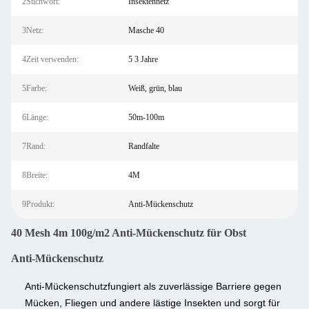
2Stichwort:
Insektennetz
3Netz:
Masche 40
4Zeit verwenden:
5 3 Jahre
5Farbe:
Weiß, grün, blau
6Länge:
50m-100m
7Rand:
Randfalte
8Breite:
4M
9Produkt:
Anti-Mückenschutz
40 Mesh 4m 100g/m2 Anti-Mückenschutz für Obst
Anti-Mückenschutz
Anti-Mückenschutz
fungiert als zuverlässige Barriere gegen
Mücken, Fliegen und andere lästige Insekten und sorgt für