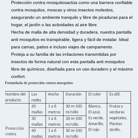
Protección contra mosquitos
actúa como una barrera confiable
contra mosquitos, moscas y otros insectos molestos,
asegurando un ambiente tranquilo y libre de picaduras para el
hogar, el jardín o las actividades al aire libre.
Hecha de malla de alta densidad y duradera, nuestra pantalla
anti mosquitos es transpirable, ligera y fácil de instalar. Ideal
para camas, patios e incluso viajes de campamento.
Proteja a su familia de las irritaciones transmitidas por
insectos de forma natural con esta pantalla anti mosquitos
libre de químicos, diseñada para un uso duradero y el máximo
confort.
Formulario de protección contra mosquitos
Nombre del
Las
Ancho
Duración
El color
Es útil.
producto
redes
20
1 a 6
30 m-100
Blanco,
Frutas y
mallas
metros
m/rollo
El azul,
verduras
Es verde.
vegetales,
30
1 a 6
30 m-100
Amarillo,
Plantas
mallas
metros
m/rollo
Protección
El rojo
Jardín,
40
1 a 6
30 m-100
contra
mallas
metros
m/rollo