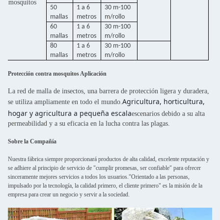
mosquitos
50
1 a 6
30 m-100
mallas
metros
m/rollo
60
1 a 6
30 m-100
mallas
metros
m/rollo
80
1 a 6
30 m-100
mallas
metros
m/rollo
Protección contra mosquitos Aplicación
La red de malla de insectos, una barrera de protección ligera y duradera,
Agricultura, horticultura,
se utiliza ampliamente en todo el mundo.
hogar y agricultura a pequeña escala
escenarios debido a su alta
permeabilidad y a su eficacia en la lucha contra las plagas.
Sobre la Compañía
Nuestra fábrica siempre proporcionará productos de alta calidad, excelente reputación y
se adhiere al principio de servicio de "cumplir promesas, ser confiable" para ofrecer
sinceramente mejores servicios a todos los usuarios."Orientado a las personas,
impulsado por la tecnología, la calidad primero, el cliente primero" es la misión de la
empresa para crear un negocio y servir a la sociedad.