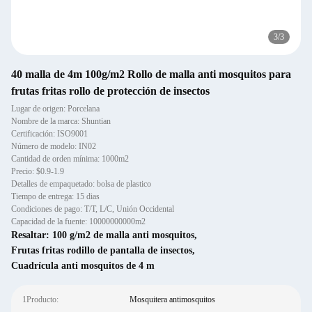
3
/
3
40 malla de 4m 100g/m2 Rollo de malla anti mosquitos para
frutas fritas rollo de protección de insectos
Lugar de origen: Porcelana
Nombre de la marca: Shuntian
Certificación: ISO9001
Número de modelo: IN02
Cantidad de orden mínima: 1000m2
Precio: $0.9-1.9
Detalles de empaquetado: bolsa de plastico
Tiempo de entrega: 15 dias
Condiciones de pago: T/T, L/C, Unión Occidental
Capacidad de la fuente: 10000000000m2
Resaltar:
100 g/m2 de malla anti mosquitos
,
Frutas fritas rodillo de pantalla de insectos
,
Cuadrícula anti mosquitos de 4 m
1Producto:
Mosquitera antimosquitos