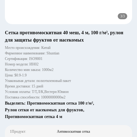
3
/
3
Сетка противомоскитная 40 меш, 4 м, 100 г/м², рулон
для защиты фруктов от насекомых
Место происхождения: Китай
Фирменное наименование: Shuntian
Сертификация: ISO9001
Номер модели: ИН02
Количество мин заказа: 1000м2
Цена: $0.9-1.9
Упаковывая детали: полиэтиленовый пакет
Время доставки: 15 дней
Условия оплаты: Т/Т,Л/К,Вестерн Юнион
Поставка способности: 10000000000м2
Выделить:
Противомоскитная сетка 100 г/м²
,
Рулон сетки от насекомых для фруктов
,
Противомоскитная сетка 4 м
1Продукт:
Антимоскитная сетка