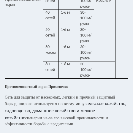
Красный
сетей
100 м/
экран
рулон
40
1-6 м
30-
сетей
100 м/
рулон
50
1-6 м
30-
сетей
100 м/
рулон
60
1-6 м
30-
масел
100 м/
рулон
80
1-6 м
30-
сетей
100 м/
рулон
Противомоскитный экран Применение
Сеть для защиты от насекомых, легкий и прочный защитный
сельское хозяйство,
барьер, широко используется по всему миру.
садоводство, домашнее хозяйство и мелкое
хозяйство
сценарии из-за его высокой проницаемости и
эффективности борьбы с вредителями.