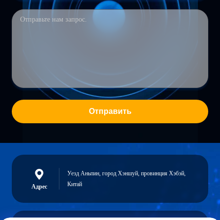
Отправить
Уезд Аньпин, город Хэншуй, провинция Хэбэй,
Китай
Адрес