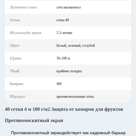
2Ключевое слово:
сеть насекомого
3сетка:
сетка 40
4Используйте время:
5 3-летние
5Цвет:
Белый, зеленый, голубой
6Длина:
50-100 м
7Край:
крайняя складка
8ширина:
4М
9Продукт:
противомоскитная сетка
40 сетки 4 м 100 г/м2 Защита от комаров для фруктов
Противомоскитный экран
Противомоскитный экран
действует как надежный барьер