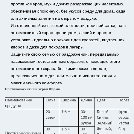
против комаров, мух и других раздражающих насекомых,
обеспечивая спокойную, без укусов среду для дома, сада
или активных занятий на открытом воздухе.
Изготовленный из высокой плотности, прочной сетки, наш
антимоскитный экран проницаем, легкий и прост в
установке - идеально подходит для кроватей, внутренних
дворов и даже для походов в лагерь.
Защитите свою семью от раздражений, передаваемых
насекомыми, естественным образом, с помощью этого
антимоскитного экрана без химических веществ,
предназначенного для длительного использования и
максимального комфорта.
Противомоскитный экран Форма
Наименование
Сетка
Ширина
Длина
Цвет
Полезно
продукта
20
1-6 м
30-
Белый,
фрукты,
сетей
100 м/
Синий,
овощи,
рулон
Зеленый,
Растени
Желтый,
Сад,
30
1-6 м
30-
Противомоскитный