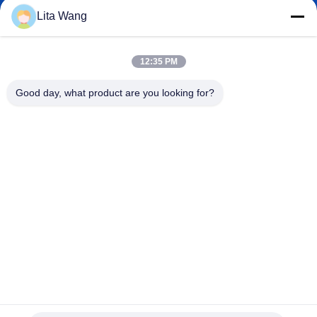
Lita Wang
lita@screenmeshnet.com
Электронная
почта
12:35 PM
Good day, what product are you looking for?
0086-13722831297
Телефон
Anping County Shuntian Silk Screen Products
Co., Ltd.
Anping County Shuntian Silk Screen Products Co., Ltd.