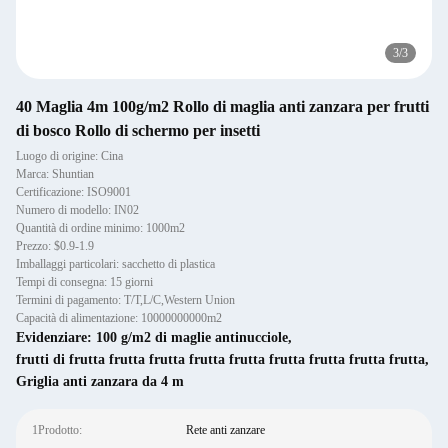
3
/
3
40 Maglia 4m 100g/m2 Rollo di maglia anti zanzara per frutti
di bosco Rollo di schermo per insetti
Luogo di origine: Cina
Marca: Shuntian
Certificazione: ISO9001
Numero di modello: IN02
Quantità di ordine minimo: 1000m2
Prezzo: $0.9-1.9
Imballaggi particolari: sacchetto di plastica
Tempi di consegna: 15 giorni
Termini di pagamento: T/T,L/C,Western Union
Capacità di alimentazione: 10000000000m2
Evidenziare:
100 g/m2 di maglie antinucciole
,
frutti di frutta frutta frutta frutta frutta frutta frutta frutta frutta
,
Griglia anti zanzara da 4 m
1Prodotto:
Rete anti zanzare