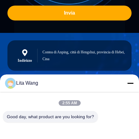
Invia
Contea di Anping, città di Hengshui, provincia di Hebei,
Cina
Indirizzo
Lita Wang
lita@screenmeshnet.com
Email
2:55 AM
Good day, what product are you looking for?
0086-13722831297
Telefono