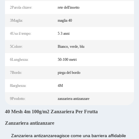
2Parola chiave:
rete dell'insetto
3Maglia:
maglia 40
4Usa il tempo:
5 3 anni
5Colore:
Bianco, verde, blu
6Lunghezza:
50-100 metri
7Bordo:
piega del bordo
8larghezza:
4M
9Prodotto:
zanzariera antizanzare
40 Mesh 4m 100g/m2 Zanzariera Per Frutta
Zanzariera antizanzare
Zanzariera antizanzare
agisce come una barriera affidabile