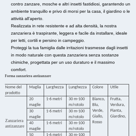
contro zanzare, mosche e altri insetti fastidiosi, garantendo un
ambiente tranquillo e privo di morsi per la casa, il giardino o le
attività all'aperto.
Realizzata in rete resistente e ad alta densità, la nostra
zanzariera è traspirante, leggera e facile da installare, ideale
per letti, cortili e persino in campeggio.
Proteggi la tua famiglia dalle irritazioni trasmesse dagli insetti
in modo naturale con questa zanzariera senza sostanze
chimiche, progettata per un uso duraturo e il massimo
comfort.
Forma zanzariera antizanzare
Nome del
Maglia
Larghezza
Lunghezza
Colore
Utile
prodotto
20
1-6 metri
30 m-100
Bianco,
Frutta,
maglie
m/rotolo
Blu,
Verdura,
Verde,
Pianta,
30
1-6 metri
30 m-100
Giallo,
Giardino,
maglie
m/rotolo
Zanzariera
Rosso
40
1-6 metri
30 m-100
antizanzare
maglie
m/rotolo
50
1-6 metri
30 m-100