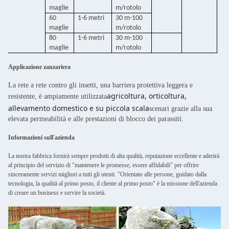
maglie
m/rotolo
60
1-6 metri
30 m-100
maglie
m/rotolo
80
1-6 metri
30 m-100
maglie
m/rotolo
Applicazione zanzariera
La rete a rete contro gli insetti, una barriera protettiva leggera e
agricoltura, orticoltura,
resistente, è ampiamente utilizzata
allevamento domestico e su piccola scala
scenari grazie alla sua
elevata permeabilità e alle prestazioni di blocco dei parassiti.
Informazioni sull'azienda
La nostra fabbrica fornirà sempre prodotti di alta qualità, reputazione eccellente e aderirà
al principio del servizio di "mantenere le promesse, essere affidabili" per offrire
sinceramente servizi migliori a tutti gli utenti. "Orientato alle persone, guidato dalla
tecnologia, la qualità al primo posto, il cliente al primo posto" è la missione dell'azienda
di creare un business e servire la società.