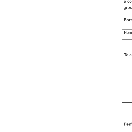
à co
gros
Form
Nome
Tela
Per