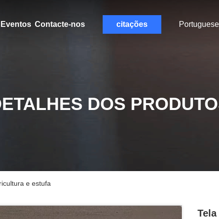
Eventos
Contacte-nos
citações
Portuguese
DETALHES DOS PRODUTO
icultura e estufa
Tela