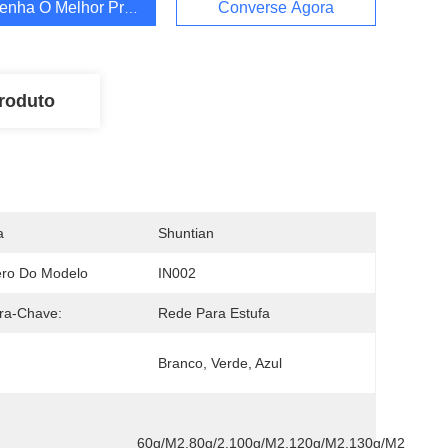
enha O Melhor Preço
Converse Agora
roduto
a
Shuntian
ro Do Modelo
IN002
ra-Chave:
Rede Para Estufa
Branco, Verde, Azul
60g/m2,80g/2.100g/m2,120g/m2,130g/m2