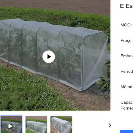
E Es
MOQ:
Preço:
Embal
Períod
Métod
Capac
Forne