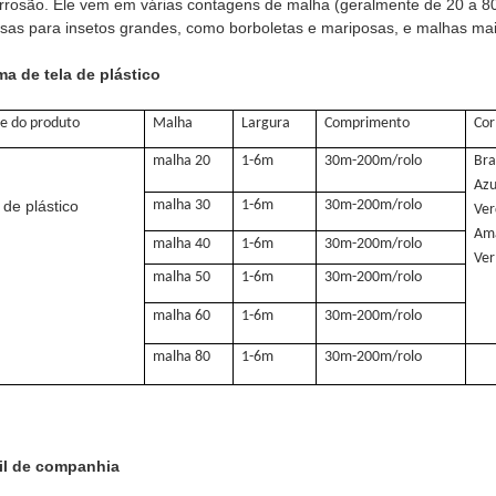
rrosão. Ele vem em várias contagens de malha (geralmente de 20 a 80 
sas para insetos grandes, como borboletas e mariposas, e malhas mai
a de tela de plástico
 do produto
Malha
Largura
Comprimento
Cor
malha 20
1-6m
30m-200m/rolo
Bra
Azu
 de plástico
malha 30
1-6m
30m-200m/rolo
Ver
Ama
malha 40
1-6m
30m-200m/rolo
Ve
malha 50
1-6m
30m-200m/rolo
malha 60
1-6m
30m-200m/rolo
malha 80
1-6m
30m-200m/rolo
fil de companhia