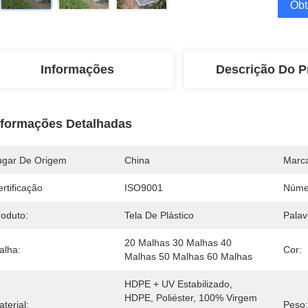
Obt
Informações
Descrição Do P
nformações Detalhadas
ugar De Origem
China
Marc
rtificação
ISO9001
Núme
roduto:
Tela De Plástico
Palav
20 Malhas 30 Malhas 40 
alha:
Cor:
Malhas 50 Malhas 60 Malhas
HDPE + UV Estabilizado, 
HDPE, Poliéster, 100% Virgem 
terial:
Peso: