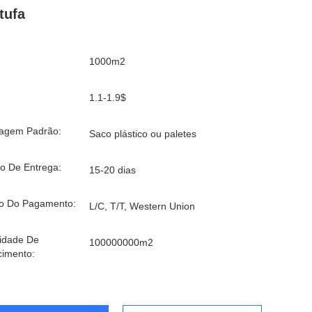
tufa
1000m2
1.1-1.9$
agem Padrão:
Saco plástico ou paletes
o De Entrega:
15-20 dias
o Do Pagamento:
L/C, T/T, Western Union
idade De
100000000m2
cimento: