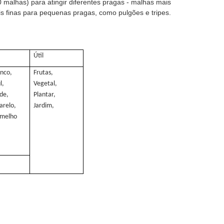
malhas) para atingir diferentes pragas - malhas mais
s finas para pequenas pragas, como pulgões e tripes.
Útil
nco,
Frutas,
l,
Vegetal,
de,
Plantar,
relo,
Jardim,
rmelho