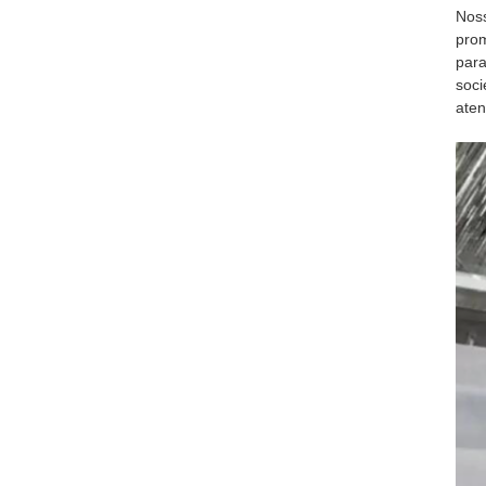
Noss
prom
para
soci
aten