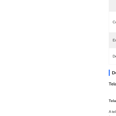
C
E
D
D
Tel
Tela
A te