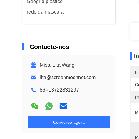
Geogrid plástico
rede da máscara
Contacte-nos
I
Miss. Lita Wang
L
lita@screenmeshnet.com
Ce
86--13722831297
P
M
Converse agora
Ma