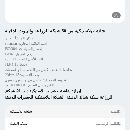
3
/
3
شاشة بلاستيكية من 50 شبكة للزراعة والبيوت الدفيئة
مكان المنشأ: الصين
اسم العلامة التجارية: Shuntian
إصدار الشهادات: ISO9001
رقم الموديل: IN002
الحد الأدنى لكمية: 1000 م 2
الأسعار: 1.1-1.9$
تفاصيل التغليف: كيس من البلاستيك أو المنصات
وقت التسليم: 15-20days
شروط الدفع: ل / c، / تي تي، ويسترن يونيون
القدرة على العرض: 100000000 م2
إبراز:
شاشة حشرات بلاستيكية ذات 50 شبكة
,
الزراعة شبكة شباك الدفيئة
,
الشبكة البلاستيكية للحشرات للدفيئة
1المنتج:
شاشة بلاستيكية
2الكلمة الرئيسية:
شبكة الدفيئة