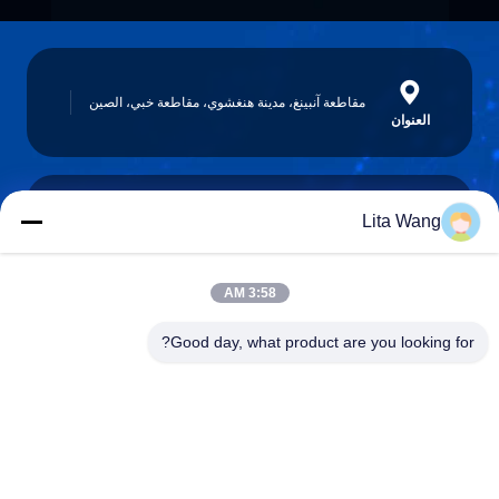
مقاطعة آنبينغ، مدينة هنغشوي، مقاطعة خبي، الصين
العنوان
Lita Wang
lita@screenmeshnet.com
البريد
الإلكتروني
3:58 AM
Good day, what product are you looking for?
0086-13722831297
الهاتف