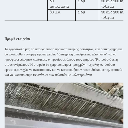
60
1-6μ
30 έως 200 m/
ματρώματα
τυλίγμα
80 μ.α.
1-6μ
30 έως 200 m/
τυλίγμα
Προφίλ εταιρείας
Το εργοστάσιό μας θα παρέχει πάντα προϊόντα υψηλής ποιότητας, εξαιρετική φήμη και
θα ακολουθεί την αρχή της υπηρεσίας "διατήρηση υποσχέσεων, αξιοπιστία" για να
προσφέρει ειλικρινά καλύτερες υπηρεσίες σε όλους τους χρήστες."Κατευθυνόμενη
στους ανθρώπους"Η εταιρεία θα χρησιμοποιήσει προηγμένη τεχνολογία, πλούσια
εμπειρία,συνεχώς να αναπτύσσουν και να καινοτομήσουν, να επιδιώκουμε την αριστεία
και να ικανοποιούμε τις ανάγκες των πελατών με καλά προϊόντα.