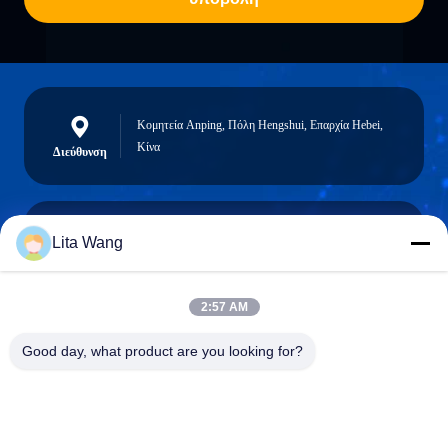
Κομητεία Anping, Πόλη Hengshui, Επαρχία Hebei,
Κίνα
Διεύθυνση
Lita Wang
lita@screenmeshnet.com
Ηλεκτρονικό
ταχυδρομείο
2:57 AM
Good day, what product are you looking for?
0086-13722831297
Τηλεφώνημα