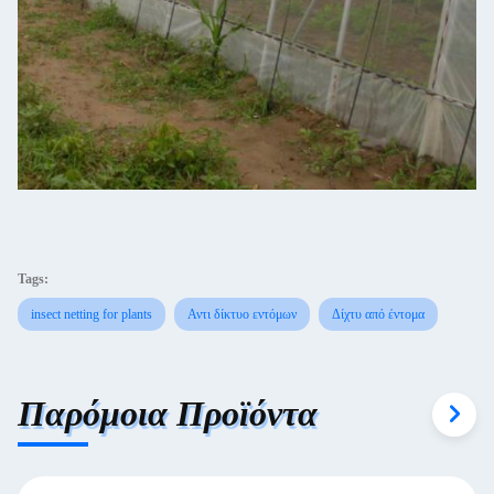
Tags:
insect netting for plants
Αντι δίκτυο εντόμων
Δίχτυ από έντομα
Παρόμοια Προϊόντα