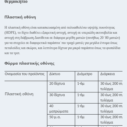
θερμοκήπιο
Πλαστική οθόνη
Η πλαστική οθόνη είναι κατασκευασμένη από πολυαιθυλένιο υψηλής πυκνότητας
(HDPE), το δίχτυ διαθέτει εξαιρετική αντοχή, αντοχή σε υπεριώδη ακτινοβολία και
αντοχή στη διάβρωση.Διατίθεται σε διάφορα μεγέθη ματιών (συνήθως 20 ̇ 80 ματιών)
για να στοχεύει σε διαφορετικά παράσιτα ̇ πιο τραχύ ματιές για μεγάλα έντομα όπως
πεταλούδες και σκώροι, και λεπτότερα δίχτυα για μικρά παράσιτα όπως τα φυσαλίδια
και τα τριπ.
Φόρμα πλαστικής οθόνης
Ονομασία του προϊόντος
Δίκτυο
Διάμετρο
Διάρκεια
20 δίχτυα
1-6μ
30 έως 200 m/
τυλίγμα
Πλαστική οθόνη
30 δίχτυα
1-6μ
30 έως 200 m/
τυλίγμα
40
1-6μ
30 έως 200 m/
ματρώματα
τυλίγμα
50 μ.α.
1-6μ
30 έως 200 m/
τυλίγμα