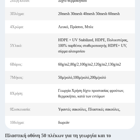
2λέξη-κλειδί:
Δίχτυ θερμοκηπίου
3Πλέγμα:
20mesh 30mesh 40mesh 50mesh 60mesh
4Χρώμα:
Λευκό, Πράσινο, Μπλε
HDPE + UV Stabilized, HDPE, Πολυεστέρας,
5Υλικό:
100% παρθένος σταθεροποιητής HDPE+ UV,
σύρμα αλουμινίου
6Βάρος:
60g/m2,80g/2,100g/m2,120g/m2,130g/m2
7Μήκος:
50μ/ρολό,100μ/ρολό,200μ/ρολό
Γεωργία Χρήση δίχτυ προστασίας φρούτων,
8Χρήση:
θερμοκήπιο, κατά των εντόμων
9Συσκευασία:
Υφαντές σακούλες, Πλαστικές σακούλες,
10δείγμα:
δωρεάν
Πλαστική οθόνη 50 πλέκων για τη γεωργία και το