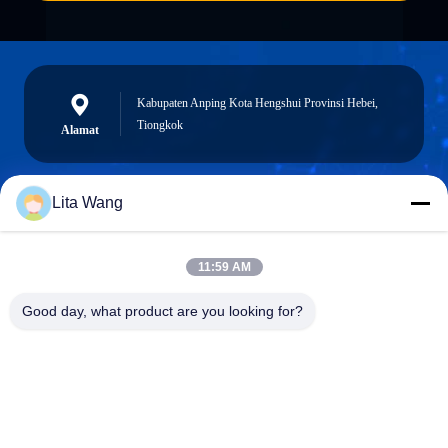
Kabupaten Anping Kota Hengshui Provinsi Hebei,
Tiongkok
Alamat
Lita Wang
lita@screenmeshnet.com
E-mail
11:59 AM
Good day, what product are you looking for?
0086-13722831297
Telepon