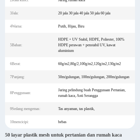
2Kata kunci:
Jaring rumah kaca
3Jala:
20 jala 30 jala 40 jala 50 jala 60 jala
4Warna:
Putih, Hijau, Biru
HDPE + UV Stabil, HDPE, Poliester, 100%
5Bahan:
HDPE perawan + penstabil UV, kawat
aluminium
6Berat:
60g/m2,80g/2,100g/m2,120g/m2,130g/m2
7Panjang:
50m/gulungan, 100m/gulungan, 200m/gulungan
Jaring pelindung buah Penggunaan Pertanian,
8Penggunaan:
rumah kaca, Anti Serangga
9Sedang mengemas:
Tas anyaman, tas plastik,
10mencicipi:
bebas
50 layar plastik mesh untuk pertanian dan rumah kaca