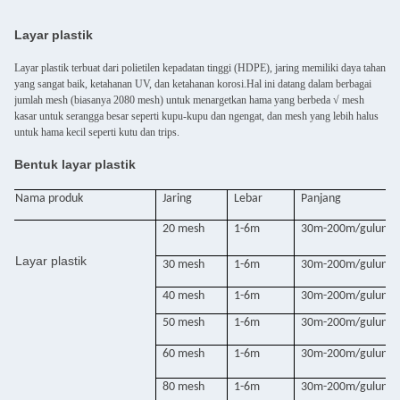
Layar plastik
Layar plastik terbuat dari polietilen kepadatan tinggi (HDPE), jaring memiliki daya tahan
yang sangat baik, ketahanan UV, dan ketahanan korosi.Hal ini datang dalam berbagai
jumlah mesh (biasanya 2080 mesh) untuk menargetkan hama yang berbeda √ mesh
kasar untuk serangga besar seperti kupu-kupu dan ngengat, dan mesh yang lebih halus
untuk hama kecil seperti kutu dan trips.
Bentuk layar plastik
Nama produk
Jaring
Lebar
Panjang
20 mesh
1-6m
30m-200m/gulung
Layar plastik
30 mesh
1-6m
30m-200m/gulung
40 mesh
1-6m
30m-200m/gulung
50 mesh
1-6m
30m-200m/gulung
60 mesh
1-6m
30m-200m/gulung
80 mesh
1-6m
30m-200m/gulung