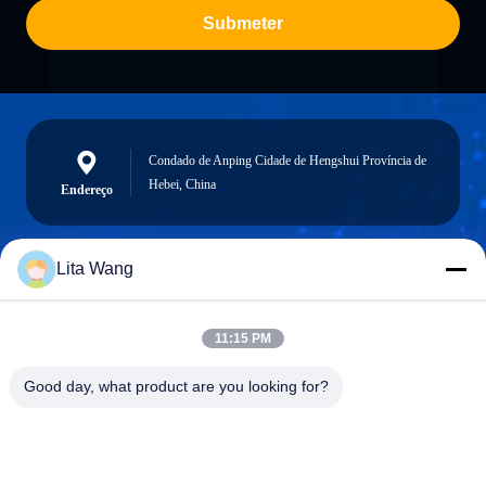
Submeter
Condado de Anping Cidade de Hengshui Província de
Hebei, China
Endereço
Lita Wang
lita@screenmeshnet.com
E-mail
11:15 PM
Good day, what product are you looking for?
0086-13722831297
Telefone