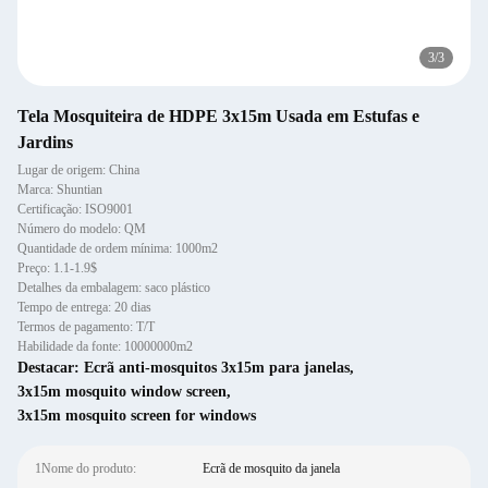
3
/
3
Tela Mosquiteira de HDPE 3x15m Usada em Estufas e
Jardins
Lugar de origem: China
Marca: Shuntian
Certificação: ISO9001
Número do modelo: QM
Quantidade de ordem mínima: 1000m2
Preço: 1.1-1.9$
Detalhes da embalagem: saco plástico
Tempo de entrega: 20 dias
Termos de pagamento: T/T
Habilidade da fonte: 10000000m2
Destacar:
Ecrã anti-mosquitos 3x15m para janelas
,
3x15m mosquito window screen
,
3x15m mosquito screen for windows
1Nome do produto:
Ecrã de mosquito da janela