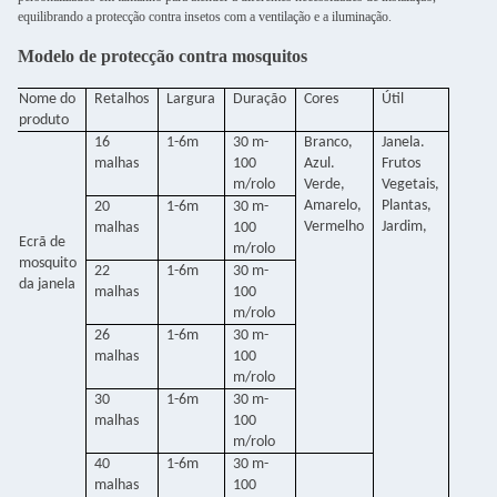
equilibrando a protecção contra insetos com a ventilação e a iluminação.
Modelo de protecção contra mosquitos
Nome do
Retalhos
Largura
Duração
Cores
Útil
produto
16
1-6m
30 m-
Branco,
Janela.
malhas
100
Azul.
Frutos
m/rolo
Verde,
Vegetais,
Amarelo,
Plantas,
20
1-6m
30 m-
Vermelho
Jardim,
malhas
100
Ecrã de
m/rolo
mosquito
22
1-6m
30 m-
da janela
malhas
100
m/rolo
26
1-6m
30 m-
malhas
100
m/rolo
30
1-6m
30 m-
malhas
100
m/rolo
40
1-6m
30 m-
malhas
100