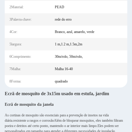
2Material:
PEAD
3Palavra-chave:
rede do erro
4Cor:
Branco, azul, amarelo, verde
5largura:
1 m,1.2 m,1.5m,2m
6Comprimento:
30m/rolo, 50m/rolo,
7Malha:
Malha 16-40
8Forma:
quadrado
Ecrã de mosquito de 3x15m usado em estufa, jardim
Ecrã de mosquito da janela
As cortinas de mosquito são essenciais para a prevenção de insetos na vida
diária.resistente a rasgos e corrosãoAlém de bloquear mosquitos, eles também filtram
poeira e detritos até certo ponto, mantendo o ar interior mais limpo.Eles podem ser
personalizados em tamanho para atender a diferentes necessidades de instalação,