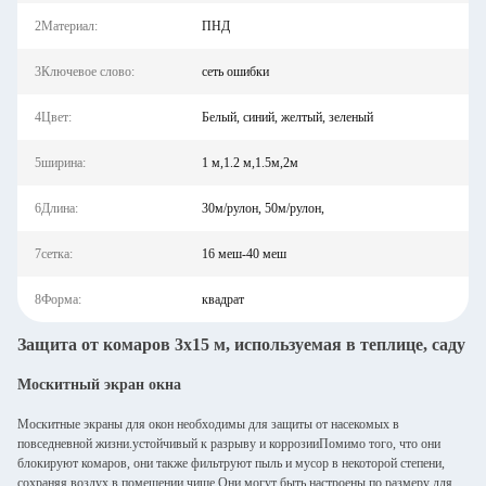
2Материал:
ПНД
3Ключевое слово:
сеть ошибки
4Цвет:
Белый, синий, желтый, зеленый
5ширина:
1 м,1.2 м,1.5м,2м
6Длина:
30м/рулон, 50м/рулон,
7сетка:
16 меш-40 меш
8Форма:
квадрат
Защита от комаров 3x15 м, используемая в теплице, саду
Москитный экран окна
Москитные экраны для окон необходимы для защиты от насекомых в
повседневной жизни.устойчивый к разрыву и коррозииПомимо того, что они
блокируют комаров, они также фильтруют пыль и мусор в некоторой степени,
сохраняя воздух в помещении чище.Они могут быть настроены по размеру для