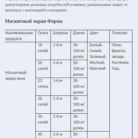
удовлетворения различных потребностей установки, уравновешивая защиту от
насекомых с вентиляцией и освещением.
Москитный экран Форма
Наименование
Сетка
Ширина
Длина
Цвет
Полезно
продукта
16
1-6 м
30-
Белый,
Окно.
сетей
100 м/
Синий,
фрукты,
рулон
Зеленый,
овощи,
Желтый,
Растение,
20
1-6 м
30-
Красный
Сад,
сетей
100 м/
Москитный
рулон
экран окна
22
1-6 м
30-
сетки
100 м/
рулон
26
1-6 м
30-
сетей
100 м/
рулон
30
1-6 м
30-
сетей
100 м/
рулон
40
1-6 м
30-