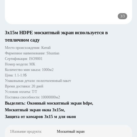
3
/
3
3x15м HDPE москитный экран используется в
тепличном саду
Место происхождения: Китай
Фирменное наименование: Shuntian
Сертификация: ISO9001
Номер модели: МК
Количество мин заказа: 1000м2
Цена: 1.1-1.9$
Упаковывая детали: полиэтиленовый пакет
Время доставки: 20 дней
Условия оплаты: Т/Т
Поставка способности: 10000000м2
Выделить:
Оконный москитный экран hdpe
,
Москитный экран окна 3х15м
,
Защита от комаров 3x15 м для окон
1Название продукта:
Москитный экран