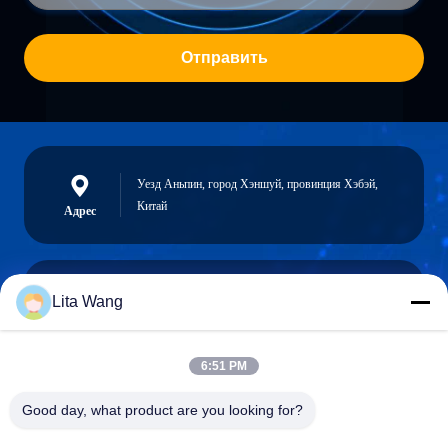
Отправить
Уезд Аньпин, город Хэншуй, провинция Хэбэй,
Китай
Адрес
Lita Wang
lita@screenmeshnet.com
Электронная
почта
6:51 PM
Good day, what product are you looking for?
0086-13722831297