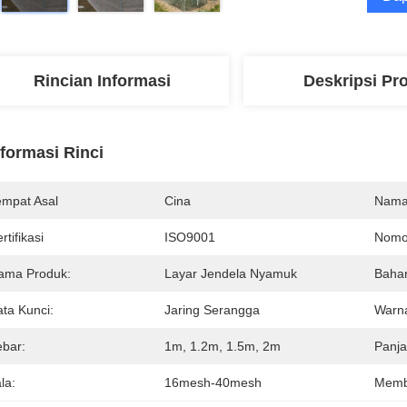
Rincian Informasi
Deskripsi Pr
nformasi Rinci
empat Asal
Cina
Nama
rtifikasi
ISO9001
Nomo
ama Produk:
Layar Jendela Nyamuk
Baha
ata Kunci:
Jaring Serangga
Warn
ebar:
1m, 1.2m, 1.5m, 2m
Panja
la:
16mesh-40mesh
Memb