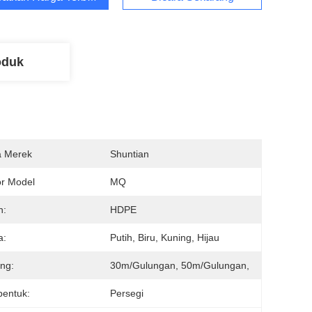
oduk
 Merek
Shuntian
r Model
MQ
n:
HDPE
a:
Putih, Biru, Kuning, Hijau
ng:
30m/gulungan, 50m/gulungan,
entuk:
Persegi