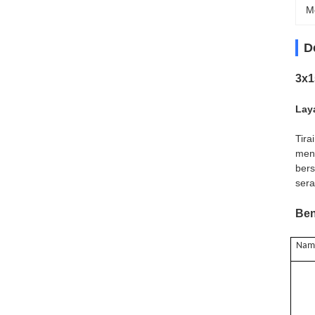
M
D
3x1
Lay
Tira
meng
bers
sera
Ben
Nam