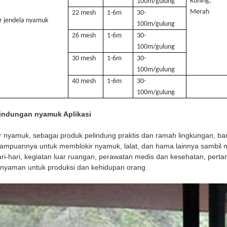
Kuning,
100m/gulung
Merah
22 mesh
1-6m
30-
r jendela nyamuk
100m/gulung
26 mesh
1-6m
30-
100m/gulung
30 mesh
1-6m
30-
100m/gulung
40 mesh
1-6m
30-
100m/gulung
lindungan nyamuk Aplikasi
r nyamuk, sebagai produk pelindung praktis dan ramah lingkungan, b
mpuannya untuk memblokir nyamuk, lalat, dan hama lainnya sambil 
ri-hari, kegiatan luar ruangan, perawatan medis dan kesehatan, per
nyaman untuk produksi dan kehidupan orang.