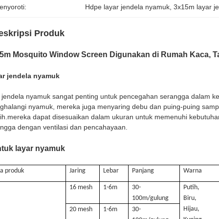
enyoroti:
Hdpe layar jendela nyamuk
, 
3x15m layar j
eskripsi Produk
5m Mosquito Window Screen Digunakan di Rumah Kaca, 
ar jendela nyamuk
i jendela nyamuk sangat penting untuk pencegahan serangga dalam keh
halangi nyamuk, mereka juga menyaring debu dan puing-puing sampai
ih.mereka dapat disesuaikan dalam ukuran untuk memenuhi kebutuha
ngga dengan ventilasi dan pencahayaan.
tuk layar nyamuk
a produk
Jaring
Lebar
Panjang
Warna
16 mesh
1-6m
30-
Putih,
100m/gulung
Biru,
Hijau,
20 mesh
1-6m
30-