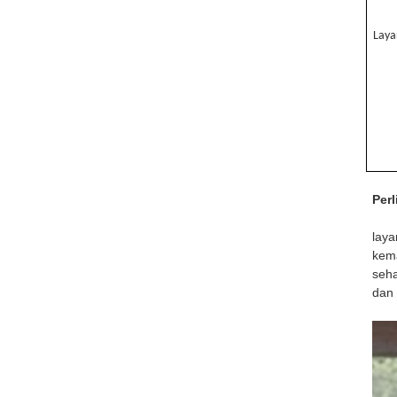
Laya
Per
laya
kema
seha
dan 