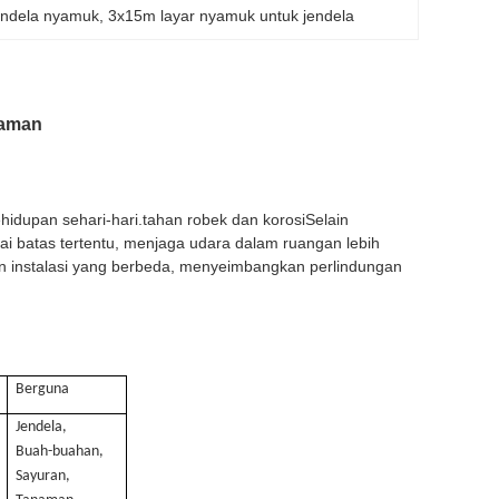
endela nyamuk
, 
3x15m layar nyamuk untuk jendela
Taman
idupan sehari-hari.tahan robek dan korosiSelain
 batas tertentu, menjaga udara dalam ruangan lebih
n instalasi yang berbeda, menyeimbangkan perlindungan
Berguna
Jendela,
Buah-buahan,
Sayuran,