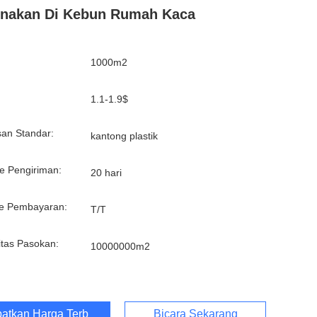
unakan Di Kebun Rumah Kaca
1000m2
:
1.1-1.9$
an Standar:
kantong plastik
e Pengiriman:
20 hari
e Pembayaran:
T/T
tas Pasokan:
10000000m2
atkan Harga Terbaik
Bicara Sekarang