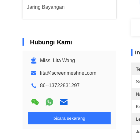
Jaring Bayangan
Hubungi Kami
I
Miss. Lita Wang
T
lita@screenmeshnet.com
Se
86--13722831297
N
K
bicara sekarang
L
Ja