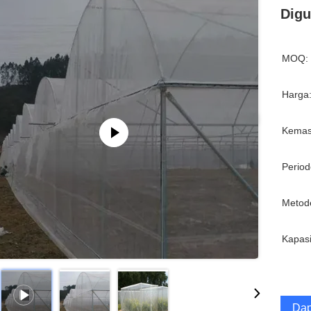
Dig
MOQ:
Harga
Kemas
Period
Metod
Kapasi
Dap