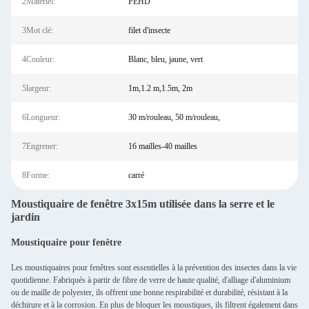
2Matériel:
PEHD
3Mot clé:
filet d'insecte
4Couleur:
Blanc, bleu, jaune, vert
5largeur:
1m,1.2 m,1.5m, 2m
6Longueur:
30 m/rouleau, 50 m/rouleau,
7Engrener:
16 mailles-40 mailles
8Forme:
carré
Moustiquaire de fenêtre 3x15m utilisée dans la serre et le
jardin
Moustiquaire pour fenêtre
Les moustiquaires pour fenêtres sont essentielles à la prévention des insectes dans la vie
quotidienne. Fabriqués à partir de fibre de verre de haute qualité, d'alliage d'aluminium
ou de maille de polyester, ils offrent une bonne respirabilité et durabilité, résistant à la
déchirure et à la corrosion. En plus de bloquer les moustiques, ils filtrent également dans