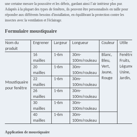
une certaine mesure la poussière et les débris, gardant ainsi l’air intérieur plus pur.
Adaptés à la plupart des types de fenêtres, ils peuvent être personnalisés en taille pour
répondre aux différents besoins d'installation, en équilibrant la protection contre les
insectes avec la ventilation et l'éclairage.
Formulaire moustiquaire
Nom du
Engrener
Largeur
Longueur
Couleur
Utile
produit
16
1-6m
30m-
Blanc,
Fenêtre,
mailles
100m/rouleau
Bleu,
Fruits,
Vert,
Légume,
20
1-6m
30m-
Jaune,
Usine,
mailles
100m/rouleau
Rouge
Jardin,
22
1-6m
30m-
Moustiquaire
mailles
100m/rouleau
pour fenêtre
26
1-6m
30m-
mailles
100m/rouleau
30
1-6m
30m-
mailles
100m/rouleau
40
1-6m
30m-
mailles
100m/rouleau
Application de moustiquaire