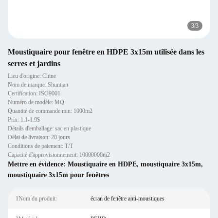
3
/
3
Moustiquaire pour fenêtre en HDPE 3x15m utilisée dans les
serres et jardins
Lieu d'origine: Chine
Nom de marque: Shuntian
Certification: ISO9001
Numéro de modèle: MQ
Quantité de commande min: 1000m2
Prix: 1.1-1.9$
Détails d'emballage: sac en plastique
Délai de livraison: 20 jours
Conditions de paiement: T/T
Capacité d'approvisionnement: 10000000m2
Mettre en évidence:
Moustiquaire en HDPE
,
moustiquaire 3x15m
,
moustiquaire 3x15m pour fenêtres
1Nom du produit:
écran de fenêtre anti-moustiques