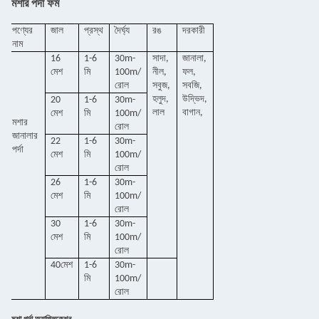
মশার পর্দা ফর্ম
পণ্যের
জাল
প্রস্থ
দৈর্ঘ্য
রঙ
দরকারী
নাম
16
1-6
30m-
সাদা,
জানালা,
মেশ
মি
100m/
নীল,
ফল,
রোল
সবুজ,
সবজি,
হলুদ,
উদ্ভিদ,
20
1-6
30m-
লাল
বাগান,
মেশ
মি
100m/
মশার
রোল
জানালার
22
1-6
30m-
পর্দা
মেশ
মি
100m/
রোল
26
1-6
30m-
মেশ
মি
100m/
রোল
30
1-6
30m-
মেশ
মি
100m/
রোল
40মেশ
1-6
30m-
মি
100m/
রোল