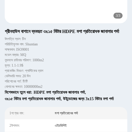
3
/
3
গ্রীনহাউস বাগানে ব্যবহৃত ৩x১৫ মিটার HDPE মশা প্রতিরোধক জানালার পর্দা
উৎপত্তি স্থল: চীন
পরিচিতিমুলক নাম: Shuntian
সাক্ষ্যদান: ISO9001
মডেল নম্বার: MQ
ন্যূনতম চাহিদার পরিমাণ: 1000m2
মূল্য: 1.1-1.9$
প্যাকেজিং বিবরণ: প্লাস্টিকের ব্যাগ
ডেলিভারি সময়: 20 দিন
পরিশোধের শর্ত: টি/টি
যোগানের ক্ষমতা: 10000000m2
বিশেষভাবে তুলে ধরা:
HDPE মশা প্রতিরোধক জানালার পর্দা
,
৩x১৫ মিটার মশা প্রতিরোধক জানালার পর্দা
,
উইন্ডোজের জন্য 3x15 মিটার মশা পর্দা
1পণ্যের নাম:
মশা প্রতিরোধের পর্দা
2উপাদান:
এইচডিপিই