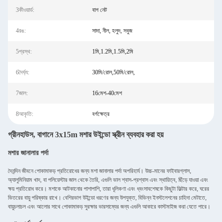
3কীওয়ার্ড:
বাগ নেট
4রঙ:
সাদা, নীল, হলুদ, সবুজ
5প্রস্থ:
1মি,1.2মি,1.5মি,2মি
6দৈর্ঘ্য:
30মি/রোল,50মি/রোল,
7জাল:
16মেশ-40মেশ
8আকৃতি:
বর্গক্ষেত্র
গ্রীনহাউস, বাগানে 3x15m মশার উইন্ডো স্ক্রীন ব্যবহার করা হয়
মশার জানালার পর্দা
দৈনন্দিন জীবনে পোকামাকড় প্রতিরোধের জন্য মশা জানালার পর্দা অপরিহার্য। উচ্চ-মানের ফাইবারগ্লাস,
অ্যালুমিনিয়াম খাদ, বা পলিয়েস্টার জাল থেকে তৈরি, এগুলি ভাল শ্বাস-প্রশ্বাস এবং স্থায়িত্ব, ছিঁড়ে যাওয়া এবং
ক্ষয় প্রতিরোধ করে। মশাকে আটকানোর পাশাপাশি, তারা ধূলিকণা এবং ধ্বংসাবশেষকে কিছুটা ফিল্টার করে, ঘরের
ভিতরের বায়ু পরিষ্কার রাখে। বেশিরভাগ উইন্ডো ধরণের জন্য উপযুক্ত, বিভিন্ন ইনস্টলেশনের চাহিদা মেটাতে,
বায়ুচলাচল এবং আলোর সাথে পোকামাকড় সুরক্ষার ভারসাম্যের জন্য এগুলি আকারে কাস্টমাইজ করা যেতে পারে।