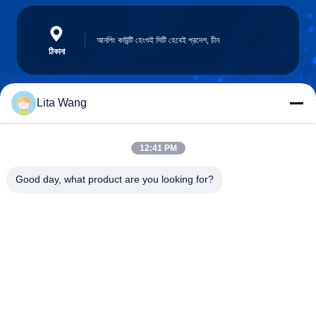
আনপিং কাউন্টি হেংশুই সিটি হেবেই প্রদেশ, চীন
ঠিকানা
Lita Wang
lita@screenmeshnet.com
ই-মেইল
12:41 PM
Good day, what product are you looking for?
0086-13722831297
ফোন
Anping County Shuntian Silk Screen Products