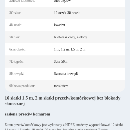
2Słowo kluczowe:
Sieć błędów
3Oczko:
12 oczek-30 oczek
4Kształt:
kwadrat
5Kolor:
Niebieski Żółty, Zielony
6szerokość:
1 m, 1,2 m, 1,5 m, 2 m
7Długość:
30m-50m
8Krawędź:
Szorstka krawędź
9Nazwa produktu:
moskitiera
16 siatki 1,5 m, 2 m siatki przeciwkomórkowej bez blokady
słonecznej
zasłona przeciw komarom
Ekran przeciwkomórkowy jest wykonany z HDPE, możemy wyprodukować 12 siatki,