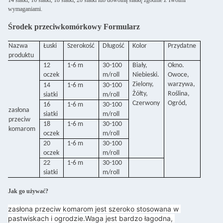
14 siatki, 16 siatki, 18 siatki, 20 siatki lub dowolną siatkę zgodnie z Twoimi
wymaganiami.
Środek przeciwkomórkowy Formularz
Nazwa
Łuski
Szerokość
Długość
Kolor
Przydatne
produktu
12
1-6 m
30-100
Biały,
Okno.
oczek
m/roll
Niebieski.
Owoce,
Zielony,
warzywa,
14
1-6 m
30-100
Żółty,
Roślina,
siatki
m/roll
Czerwony
Ogród,
16
1-6 m
30-100
zasłona
siatki
m/roll
przeciw
18
1-6 m
30-100
komarom
oczek
m/roll
20
1-6 m
30-100
oczek
m/roll
22
1-6 m
30-100
siatki
m/roll
Jak go używać?
zasłona przeciw komarom jest szeroko stosowana w 
pastwiskach i ogrodzie.
Waga jest bardzo łagodna, 