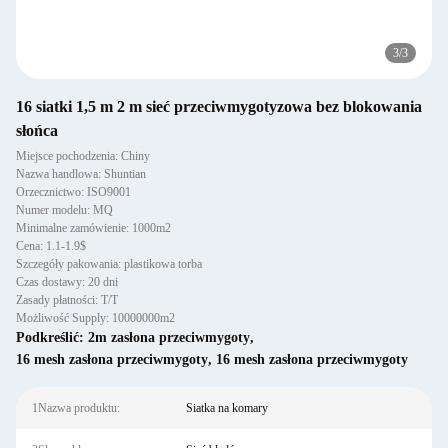
3
/
3
16 siatki 1,5 m 2 m sieć przeciwmygotyzowa bez blokowania
słońca
Miejsce pochodzenia: Chiny
Nazwa handlowa: Shuntian
Orzecznictwo: ISO9001
Numer modelu: MQ
Minimalne zamówienie: 1000m2
Cena: 1.1-1.9$
Szczegóły pakowania: plastikowa torba
Czas dostawy: 20 dni
Zasady płatności: T/T
Możliwość Supply: 10000000m2
Podkreślić:
2m zasłona przeciwmygoty
,
16 mesh zasłona przeciwmygoty
,
16 mesh zasłona przeciwmygoty
1Nazwa produktu:
Siatka na komary