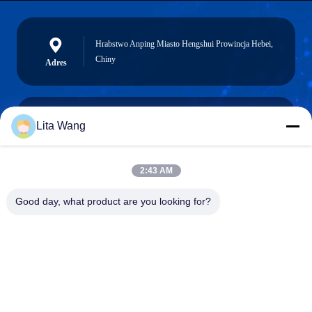
Hrabstwo Anping Miasto Hengshui Prowincja Hebei,
Chiny
Adres
Lita Wang
lita@screenmeshnet.com
Wiadomość
elektroniczna
2:43 AM
Good day, what product are you looking for?
0086-13722831297
Telefon