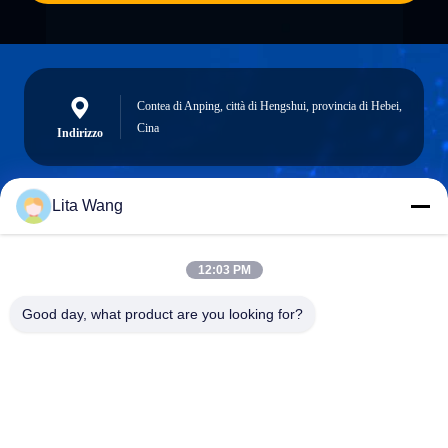
Contea di Anping, città di Hengshui, provincia di Hebei,
Cina
Indirizzo
Lita Wang
lita@screenmeshnet.com
Email
12:03 PM
Good day, what product are you looking for?
0086-13722831297
Telefono