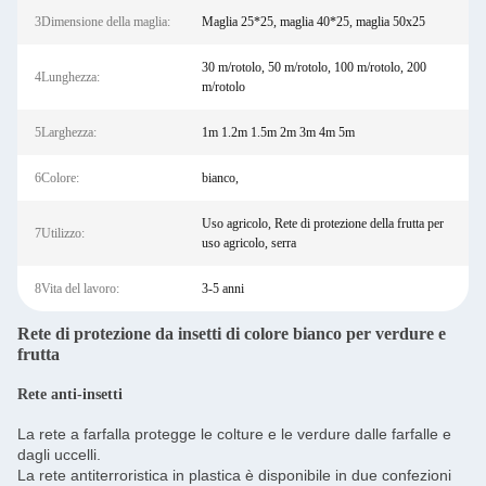
3Dimensione della maglia:
Maglia 25*25, maglia 40*25, maglia 50x25
30 m/rotolo, 50 m/rotolo, 100 m/rotolo, 200
4Lunghezza:
m/rotolo
5Larghezza:
1m 1.2m 1.5m 2m 3m 4m 5m
6Colore:
bianco,
Uso agricolo, Rete di protezione della frutta per
7Utilizzo:
uso agricolo, serra
8Vita del lavoro:
3-5 anni
Rete di protezione da insetti di colore bianco per verdure e
frutta
Rete anti-insetti
La rete a farfalla protegge le colture e le verdure dalle farfalle e
dagli uccelli.
La rete antiterroristica in plastica è disponibile in due confezioni