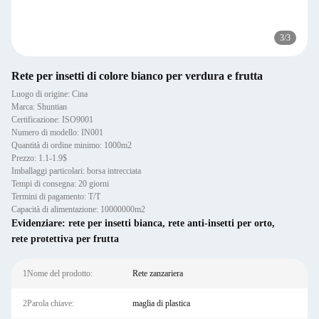
3
/
3
Rete per insetti di colore bianco per verdura e frutta
Luogo di origine: Cina
Marca: Shuntian
Certificazione: ISO9001
Numero di modello: IN001
Quantità di ordine minimo: 1000m2
Prezzo: 1.1-1.9$
Imballaggi particolari: borsa intrecciata
Tempi di consegna: 20 giorni
Termini di pagamento: T/T
Capacità di alimentazione: 10000000m2
Evidenziare:
rete per insetti bianca
,
rete anti-insetti per orto
,
rete protettiva per frutta
1Nome del prodotto:
Rete zanzariera
2Parola chiave:
maglia di plastica