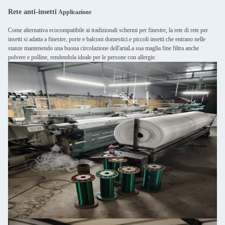
Rete anti-insetti
Applicazione
Come alternativa ecocompatibile ai tradizionali schermi per finestre, la rete di rete per
insetti si adatta a finestre, porte e balconi domestici.e piccoli insetti che entrano nelle
stanze mantenendo una buona circolazione dell'ariaLa sua maglia fine filtra anche
polvere e polline, rendendola ideale per le persone con allergie.