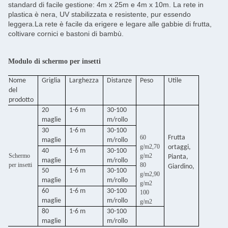
standard di facile gestione: 4m x 25m e 4m x 10m. La rete in
plastica è nera, UV stabilizzata e resistente, pur essendo
leggera.La rete è facile da erigere e legare alle gabbie di frutta,
coltivare cornici e bastoni di bambù.
Modulo di schermo per insetti
Nome
Griglia
Larghezza
Distanze
Peso
Utile
del
prodotto
20
1-6 m
30-100
maglie
m/rollo
30
1-6 m
30-100
60
Frutta
maglie
m/rollo
g/m2,70
ortaggi,
40
1-6 m
30-100
Schermo
g/m2
Pianta,
maglie
m/rollo
per insetti
80
Giardino,
50
1-6 m
30-100
g/m2,90
maglie
m/rollo
g/m2
60
1-6 m
30-100
100
maglie
m/rollo
g/m2
80
1-6 m
30-100
maglie
m/rollo