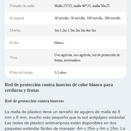
3Tamaño de malla:
Malla 25*25, malla 40*25, malla 50x25
4Longitud:
30 m/rollo, 50 m/rollo, 100 m/rollo, 200 m/rollo
5Ancho:
1m 1,2m 1,5m 2m 3m 4m 5m
6Color:
blanco,
Uso agrícola, uso agrícola, red de protección de
7Uso:
frutas, invernadero
8Vida del trabajo:
3-5 años
Red de protección contra insectos de color blanco para
verduras y frutas
Red de protección contra insectos
La malla de plástico tiene un tamaño de agujero de malla de 8
mm x 8 mm, mucho más pequeño que la red antipájaro estándar.
Las redes de plástico antimariposa están disponibles en dos
paquetes estándar fáciles de manejar: 4m x 25m y 4m x 10m. La