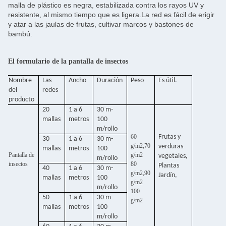
malla de plástico es negra, estabilizada contra los rayos UV y
resistente, al mismo tiempo que es ligera.La red es fácil de erigir
y atar a las jaulas de frutas, cultivar marcos y bastones de
bambú.
El formulario de la pantalla de insectos
Nombre
Las
Ancho
Duración
Peso
Es útil.
del
redes
producto
20
1 a 6
30 m-
mallas
metros
100
m/rollo
60
Frutas y
30
1 a 6
30 m-
g/m2,70
verduras
mallas
metros
100
Pantalla de
g/m2
vegetales,
m/rollo
insectos
80
Plantas
40
1 a 6
30 m-
g/m2,90
Jardín,
mallas
metros
100
g/m2
m/rollo
100
50
1 a 6
30 m-
g/m2
mallas
metros
100
m/rollo