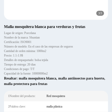
3
/
3
Malla mosquitera blanca para verduras y frutas
Lugar de origen: Porcelana
Nombre de la marca: Shuntian
Certificación: ISO9001
Número de modelo: En el caso de las empresas de seguros
Cantidad de orden mínima: 1000m2
Precio: 1.1-1.9$
Detalles de empaquetado: bolsa tejida
Tiempo de entrega: 20 dias
Condiciones de pago: T/T
Capacidad de la fuente: 10000000m2
Resaltar:
malla mosquitera blanca
,
malla antiinsectos para huerto
,
malla protectora para frutas
1Nombre del producto:
Red mosquitera
2Palabra clave:
malla plástica