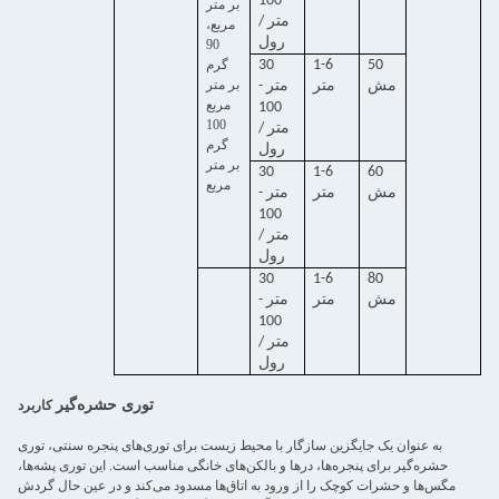
100
بر متر
متر /
مربع،
رول
90
50
1-6
30
گرم
بر متر
مش
متر
متر -
مربع
100
100
متر /
گرم
رول
بر متر
30
1-6
60
مربع
مش
متر
متر -
100
متر /
رول
30
1-6
80
مش
متر
متر -
100
متر /
رول
توری حشره‌گیر
کاربرد
به عنوان یک جایگزین سازگار با محیط زیست برای توری‌های پنجره سنتی، توری
حشره‌گیر برای پنجره‌ها، درها و بالکن‌های خانگی مناسب است. این توری پشه‌ها،
مگس‌ها و حشرات کوچک را از ورود به اتاق‌ها مسدود می‌کند و در عین حال گردش