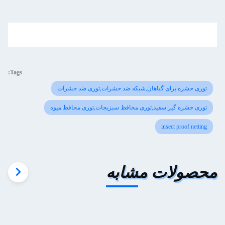
Tags:
توری حشره برای گیاهان,شبکه ضد حشرات,توری ضد حشرات
توری حشره گیر سفید,توری محافظ سبزیجات,توری محافظ میوه
insect proof netting
محصولات مشابه