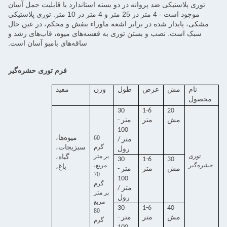
توری پلاستیکی ضد پروانه در دو بسته استاندارد با قابلیت حمل آسان
موجود است - 4 متر در 25 متر و 4 متر در 10 متر. توری پلاستیکی
مشکی، پایدار شده در برابر اشعه ماوراء بنفش و محکم، در عین حال
سبک است. نصب و بستن توری به قفسه‌های میوه، قاب‌های رشد و
ساقه‌های بامبو آسان است.
فرم توری حشره‌گیر
نام
مش
عرض
طول
وزن
مفید
محصول
30
1-6
20
مش
متر
متر -
100
60
میوه‌ها،
متر /
گرم
سبزیجات،
رول
توری
بر متر
گیاه،
30
1-6
30
حشره‌گیر
مربع،
باغ،
مش
متر
متر -
70
100
گرم
متر /
بر متر
رول
مربع
30
1-6
40
80
مش
متر
متر -
گرم