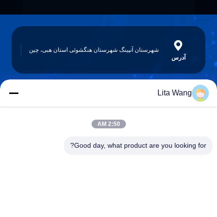
شهرستان آنپینگ شهرستان هنگشوئی استان هبی، چین
آدرس
Lita Wang
lita@screenmeshnet.com
ایمیل
2:50 AM
Good day, what product are you looking for?
0086-13722831297
تلفن