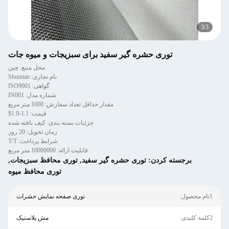
3
/
3
توری حشره گیر سفید برای سبزیجات و میوه جات
محل منبع: چین
نام تجاری: Shuntian
گواهی: ISO9001
شماره مدل: IN001
مقدار حداقل تعداد سفارش: 1000 متر مربع
قیمت: 1.1-1.9$
جزئیات بسته بندی: کیف بافته شده
زمان تحویل: 20 روز
شرایط پرداخت: T/T
قابلیت ارائه: 10000000 متر مربع
برجسته کردن:
توری حشره گیر سفید
,
توری محافظ سبزیجات
,
توری محافظ میوه
1نام محصول:
توری صفحه نمایش حشرات
2کلمه کلیدی:
مش پلاستیک