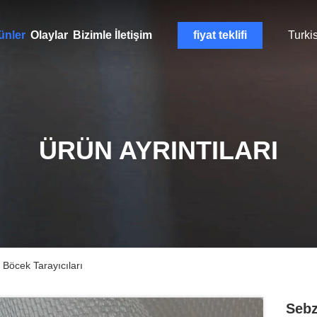
ünler
Olaylar
Bizimle İletişim
fiyat teklifi
Turki
ÜRÜN AYRINTILARI
 Böcek Tarayıcıları
Sebz