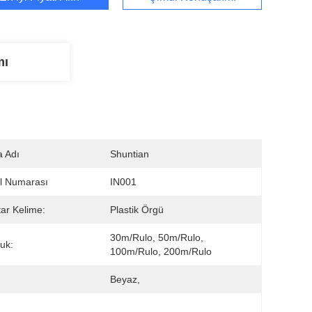
mı
 Adı
Shuntian
l Numarası
IN001
ar Kelime:
Plastik Örgü
30m/rulo, 50m/rulo, 
uk:
100m/rulo, 200m/rulo
:
Beyaz,