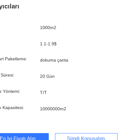
yıcıları
1000m2
1.1-1.9$
rt Paketleme:
dokuma çanta
 Süresi:
20 Gün
 Yöntemi:
T/T
k Kapasitesi:
10000000m2
En İyi Fiyatı Alın
Şimdi Konuşalım.