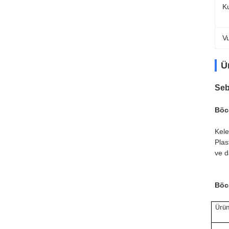
K
V
Ü
Seb
Böc
Kele
Plas
ve d
Böc
Ürün