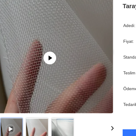
Tara
Adedi:
Fiyat:
Standa
Teslim
Ödeme
Tedari