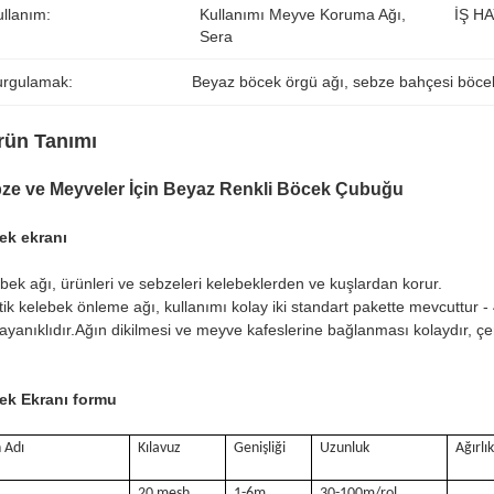
ullanım:
Kullanımı Meyve Koruma Ağı, 
İŞ HA
Sera
urgulamak:
Beyaz böcek örgü ağı
, 
sebze bahçesi böce
rün Tanımı
ze ve Meyveler İçin Beyaz Renkli Böcek Çubuğu
ek ekranı
bek ağı, ürünleri ve sebzeleri kelebeklerden ve kuşlardan korur.
tik kelebek önleme ağı, kullanımı kolay iki standart pakette mevcuttur
ayanıklıdır.Ağın dikilmesi ve meyve kafeslerine bağlanması kolaydır, ç
ek Ekranı formu
 Adı
Kılavuz
Genişliği
Uzunluk
Ağırlı
20 mesh
1-6m
30-100m/rol