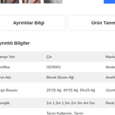
Ayrıntılar Bilgi
Ürün Tanı
rıntılı Bilgiler
enşe Yeri
Çin
Marka
rtifika
ISO9001
Mode
rün Adı:
Böcek Ekranı Ağı
Anaht
rgü Boyutu:
25*25 Ağ, 40*25 Ağ, 50x25 Ağ
Uzunl
nişlik:
1m 1,2m 1,5m 2m 3m 4m 5m
Renk
Tarım Kullanımı, Tarım 