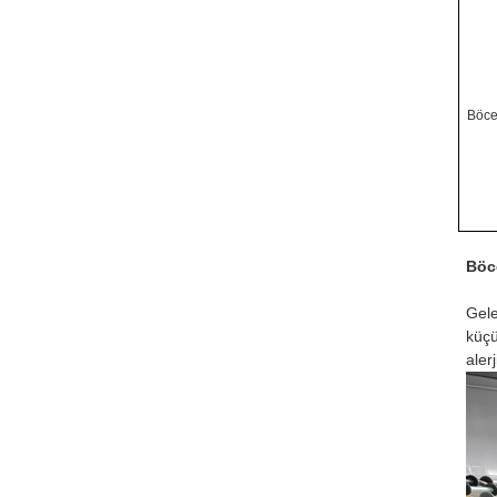
Böce
Böc
Gele
küçü
alerj