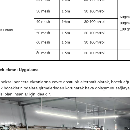
30 mesh
1-6m
30-100m/rol
60g/m
40 mesh
1-6m
30-100m/rol
80g/m
100 g
k Ekranı
50 mesh
1-6m
30-100m/rol
60 mesh
1-6m
30-100m/rol
80 mesh
1-6m
30-100m/rol
ek ekranı
Uygulama
neksel pencere ekranlarına çevre dostu bir alternatif olarak, böcek ağı 
k böceklerin odalara girmelerinden korunarak hava dolaşımını sağlayabili
isi olan insanlar için idealdir.