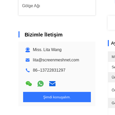
Gölge Ağı
Bizimle İletişim
Ay
Miss. Lita Wang
M
lita@screenmeshnet.com
Se
86--13722831297
Ü
Ö
Şimdi konuşalım.
Ge