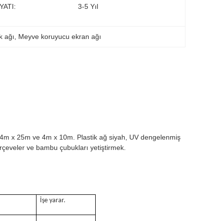
YATI:
3-5 Yıl
k ağı
, 
Meyve koruyucu ekran ağı
 - 4m x 25m ve 4m x 10m. Plastik ağ siyah, UV dengelenmiş
erçeveler ve bambu çubukları yetiştirmek.
k
İşe yarar.