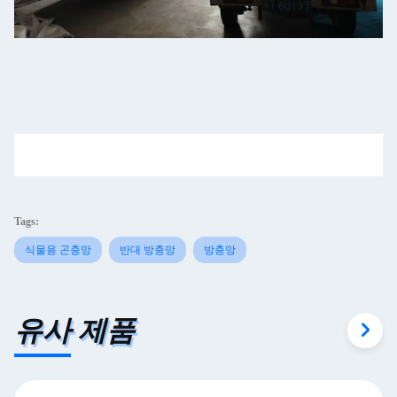
Tags:
식물용 곤충망
반대 방충망
방충망
유사 제품