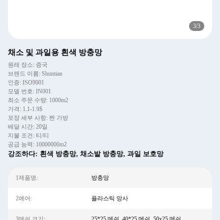
3
/
3
채소 및 과일용 흰색 방충망
원래 장소: 중국
브랜드 이름: Shuntian
인증: ISO9001
모델 번호: IN001
최소 주문 수량: 1000m2
가격: 1.1-1.9$
포장 세부 사항: 짠 가방
배달 시간: 20일
지불 조건: 티/티
공급 능력: 10000000m2
강조하다:
흰색 방충망
,
채소밭 방충망
,
과일 보호망
1제품명:
방충망
2예어:
플라스틱 망사
3메쉬 크기:
25*25 메쉬, 40*25 메쉬, 50x25 메쉬