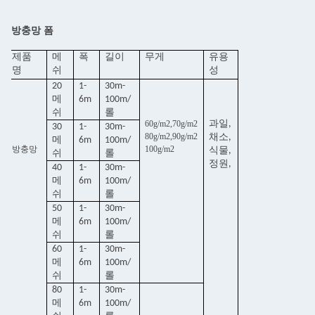
방충망 폼
제품
메
폭
길이
무게
유용
명
쉬
성
20
1-
30m-
메
6m
100m/
쉬
롤
60g/m2,70g/m2
과일,
30
1-
30m-
80g/m2,90g/m2
채소,
메
6m
100m/
방충망
100g/m2
식물,
쉬
롤
정원,
40
1-
30m-
메
6m
100m/
쉬
롤
50
1-
30m-
메
6m
100m/
쉬
롤
60
1-
30m-
메
6m
100m/
쉬
롤
80
1-
30m-
메
6m
100m/