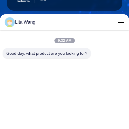
Indirizzo
Lita Wang
lita@screenmeshnet.com
Email
9:32 AM
Good day, what product are you looking for?
0086-13722831297
Telefono
Anping County Shuntian Silk Screen Products
Co., Ltd.