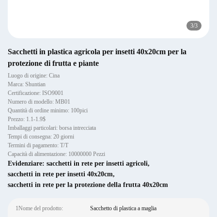
3
/
3
Sacchetti in plastica agricola per insetti 40x20cm per la
protezione di frutta e piante
Luogo di origine: Cina
Marca: Shuntian
Certificazione: ISO9001
Numero di modello: MB01
Quantità di ordine minimo: 100pici
Prezzo: 1.1-1.9$
Imballaggi particolari: borsa intrecciata
Tempi di consegna: 20 giorni
Termini di pagamento: T/T
Capacità di alimentazione: 10000000 Pezzi
Evidenziare:
sacchetti in rete per insetti agricoli
,
sacchetti in rete per insetti 40x20cm
,
sacchetti in rete per la protezione della frutta 40x20cm
1Nome del prodotto:
Sacchetto di plastica a maglia