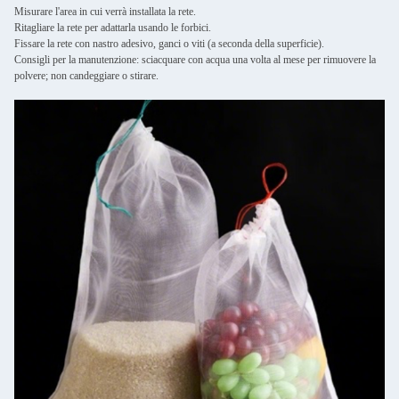
Misurare l'area in cui verrà installata la rete.
Ritagliare la rete per adattarla usando le forbici.
Fissare la rete con nastro adesivo, ganci o viti (a seconda della superficie).
Consigli per la manutenzione: sciacquare con acqua una volta al mese per rimuovere la
polvere; non candeggiare o stirare.