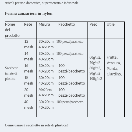
articoli per uso domestico, supermercato e industriale.
Forma zanzariera in nylon
Nome
Rete
Misura
Pacchetto
Peso
Utile
del
prodotto
12
30x20cm
100 pezzi/pacchetto
mesh
40x20cm
14
30x20cm
100 pezzi/pacchetto
60g/m2,
Frutta,
mesh
40x20cm
70g/m2
Verdura,
16
30x20cm
100
Sacchetto
80g/m2,
Pianta,
mesh
40x20cm
pezzi/pacchetto
in rete di
90g/m2
Giardino,
18
30x20cm
100
plastica
100g/m2
mesh
40x20cm
pezzi/pacchetto
20
30x20cm
100
40x20cm
mesh
pezzi/pacchetto
40
30x20cm
100 pezzi/pacchetto
mesh
40x20cm
Come usare il sacchetto in rete di plastica?