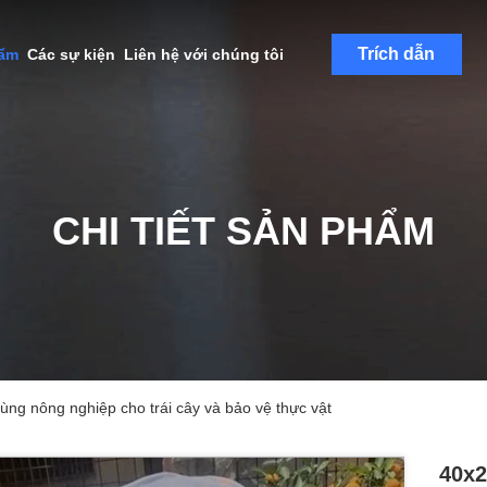
Trích dẫn
hẩm
Các sự kiện
Liên hệ với chúng tôi
CHI TIẾT SẢN PHẨM
ùng nông nghiệp cho trái cây và bảo vệ thực vật
40x2