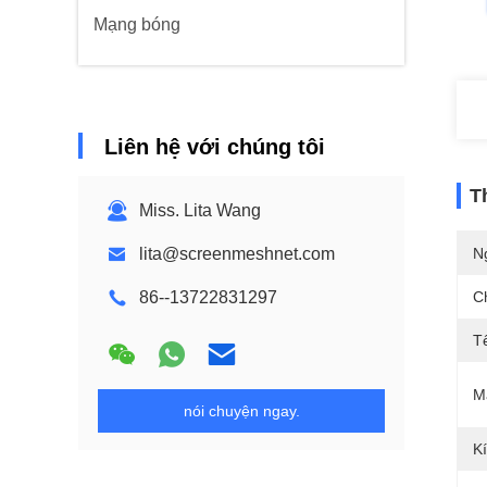
Mạng bóng
Liên hệ với chúng tôi
T
Miss. Lita Wang
lita@screenmeshnet.com
N
86--13722831297
C
T
M
nói chuyện ngay.
K