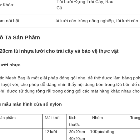
Túi Lưới Đựng Trái Cây, Rau 
ừ Khóa:
Củ
àm nổi bật:
túi lưới côn trùng nông nghiệp
, 
túi lưới cô
ô Tả Sản Phẩm
20cm túi nhựa lưới cho trái cây và bảo vệ thực vật
 lưới nhựa
tic Mesh Bag là một giải pháp đóng gói nhẹ, dễ thở được làm bằng poly
 tuyệt vời, cho phép dễ dàng nhìn thấy nội dung bên trong.Đủ bền để 
phí, được sử dụng rộng rãi trong đóng gói các mặt hàng khác nhau cho 
u mẫu màn hình cửa sổ nylon
sản phẩm
Mái lưới
Kích
Nhóm
Trọn
thước
100pic/bông
12 lưới
30x20cm
40x20cm