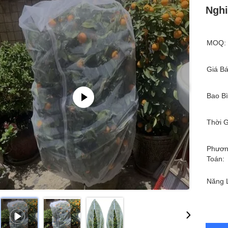
Nghi
MOQ:
Giá Bá
Bao Bì
Thời G
Phươn
Toán:
Năng 