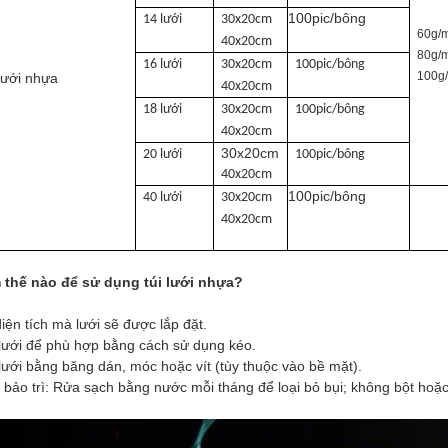
100pic/bông
14 lưới
30x20cm
60g/
40x20cm
80g/
16 lưới
30x20cm
100pic/bông
100g
lưới nhựa
40x20cm
18 lưới
30x20cm
100pic/bông
40x20cm
30x20cm
20 lưới
100pic/bông
40x20cm
100pic/bông
40 lưới
30x20cm
40x20cm
 thế nào để sử dụng túi lưới nhựa?
iện tích mà lưới sẽ được lắp đặt.
lưới để phù hợp bằng cách sử dụng kéo.
lưới bằng băng dán, móc hoặc vít (tùy thuộc vào bề mặt).
bảo trì: Rửa sạch bằng nước mỗi tháng để loại bỏ bụi; không bột hoặc