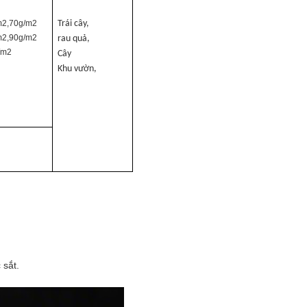
m2,70g/m2
Trái cây,
m2,90g/m2
rau quả,
/m2
Cây
Khu vườn,
 sắt.