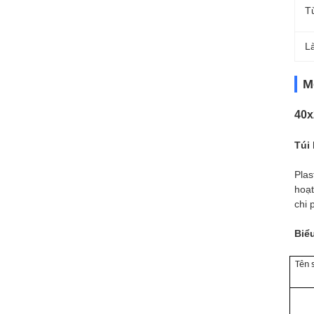
T
L
M
40x
Túi
Plas
hoạt
chi 
Biể
Tên 