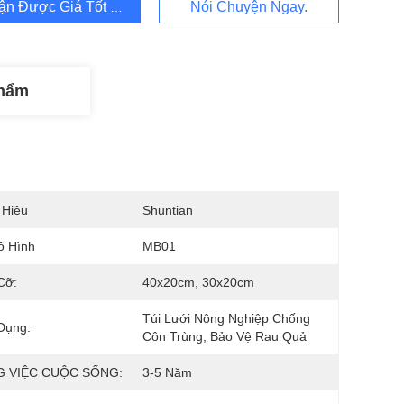
ận Được Giá Tốt Nhất
Nói Chuyện Ngay.
Phẩm
 Hiệu
Shuntian
ô Hình
MB01
Cỡ:
40x20cm, 30x20cm
Túi Lưới Nông Nghiệp Chống 
Dụng:
Côn Trùng, Bảo Vệ Rau Quả
 VIỆC CUỘC SỐNG:
3-5 Năm