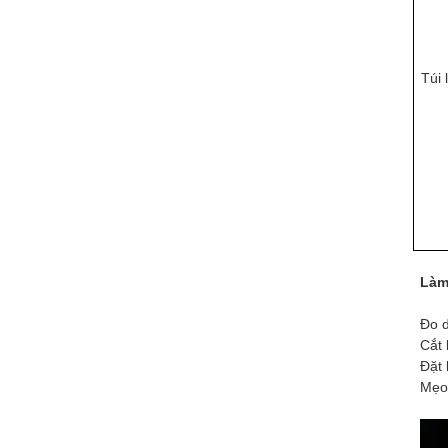
Túi 
Làm
Đo d
Cắt 
Đặt 
Mẹo 