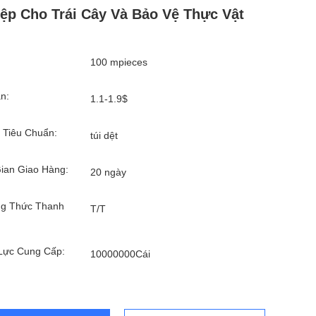
ệp Cho Trái Cây Và Bảo Vệ Thực Vật
100 mpieces
n:
1.1-1.9$
 Tiêu Chuẩn:
túi dệt
ian Giao Hàng:
20 ngày
g Thức Thanh
T/T
Lực Cung Cấp:
10000000Cái