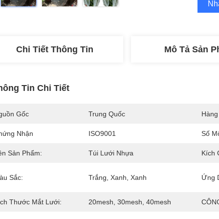
Nh
Chi Tiết Thông Tin
Mô Tả Sản 
hông Tin Chi Tiết
guồn Gốc
Trung Quốc
Hàng
hứng Nhận
ISO9001
Số M
ên Sản Phẩm:
Túi Lưới Nhựa
Kích 
àu Sắc:
Trắng, Xanh, Xanh
Ứng 
ích Thước Mắt Lưới:
20mesh, 30mesh, 40mesh
CÔNG