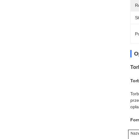
Ro
S
Po
O
Tor
Torb
Torb
prze
opła
For
Naz