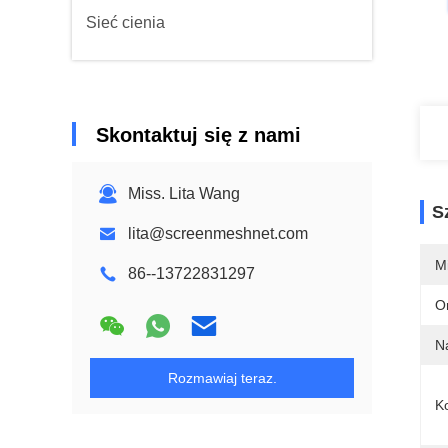
Sieć cienia
Skontaktuj się z nami
Miss. Lita Wang
S
lita@screenmeshnet.com
M
86--13722831297
O
N
Rozmawiaj teraz.
Ko