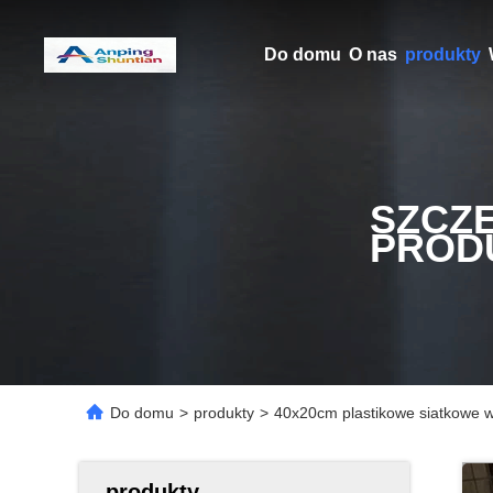
Do domu
O nas
produkty
SZCZ
PROD
Do domu
>
produkty
>
40x20cm plastikowe siatkowe wo
produkty