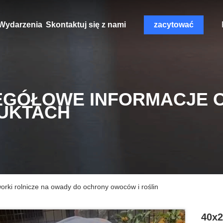
Wydarzenia
Skontaktuj się z nami
zacytować
EGÓŁOWE INFORMACJE 
UKTACH
rki rolnicze na owady do ochrony owoców i roślin
40x2