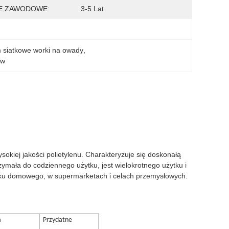
E ZAWODOWE:
3-5 Lat
 siatkowe worki na owady
, 
ów
sokiej jakości polietylenu. Charakteryzuje się doskonałą
zymała do codziennego użytku, jest wielokrotnego użytku i
tku domowego, w supermarketach i celach przemysłowych.
a
Przydatne