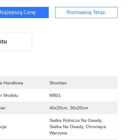
Najlepszą Cenę
Rozmawiaj Teraz.
ktu
a Handlowa
Shuntian
r Modelu
MB01
ar:
40x20cm, 30x20cm
Siatka Rolnicza Na Owady, 
cja:
Siatka Na Owady, Chroniąca 
Warzywa