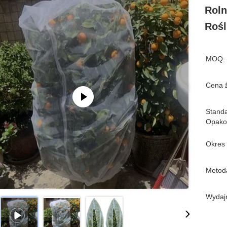
Roln
Rośl
MOQ:
Cena 
Stand
Opako
Okres
Metoda
Wydaj