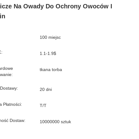
icze Na Owady Do Ochrony Owoców I
in
100 miejsc
£:
1.1-1.9$
ardowe
tkana torba
wanie:
 Dostawy:
20 dni
 Płatności:
T/T
ność Dostaw:
10000000 sztuk