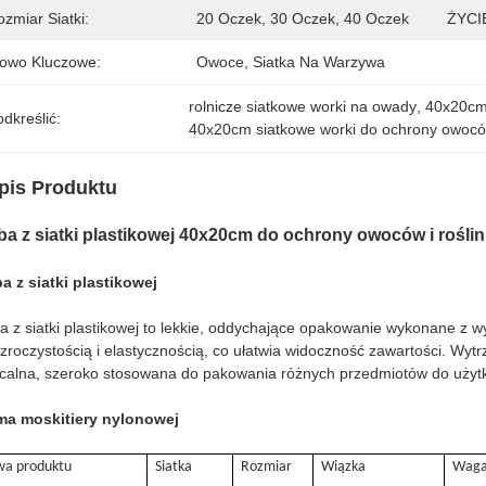
zmiar Siatki:
20 Oczek, 30 Oczek, 40 Oczek
ŻYCI
łowo Kluczowe:
Owoce, Siatka Na Warzywa
rolnicze siatkowe worki na owady
, 
40x20cm
dkreślić:
40x20cm siatkowe worki do ochrony owoc
pis Produktu
ba z siatki plastikowej 40x20cm do ochrony owoców i roślin
a z siatki plastikowej
a z siatki plastikowej to lekkie, oddychające opakowanie wykonane z wy
zroczystością i elastycznością, co ułatwia widoczność zawartości. Wytr
calna, szeroko stosowana do pakowania różnych przedmiotów do uży
ma moskitiery nylonowej
wa produktu
Siatka
Rozmiar
Wiązka
Wag