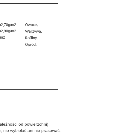
m2,70g/m2
Owoce,
m2,90g/m2
Warzywa,
/m2
Rośliny,
Ogród,
ależności od powierzchni).
 nie wybielać ani nie prasować.