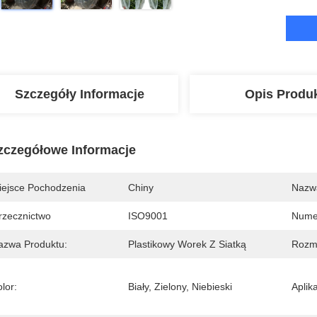
Szczegóły Informacje
Opis Produ
zczegółowe Informacje
iejsce Pochodzenia
Chiny
Nazw
rzecznictwo
ISO9001
Nume
azwa Produktu:
Plastikowy Worek Z Siatką
Rozmi
lor:
Biały, Zielony, Niebieski
Aplika