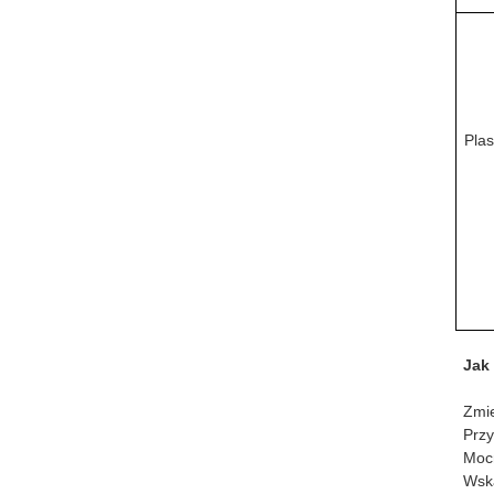
Plas
Jak 
Zmie
Przy
Mocn
Wska