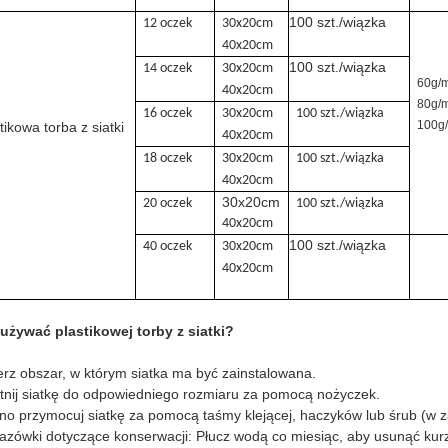
100 szt./wiązka
12 oczek
30x20cm
40x20cm
100 szt./wiązka
14 oczek
30x20cm
60g/
40x20cm
80g/
16 oczek
30x20cm
100 szt./wiązka
100g
tikowa torba z siatki
40x20cm
18 oczek
30x20cm
100 szt./wiązka
40x20cm
30x20cm
20 oczek
100 szt./wiązka
40x20cm
100 szt./wiązka
40 oczek
30x20cm
40x20cm
używać plastikowej torby z siatki?
rz obszar, w którym siatka ma być zainstalowana.
tnij siatkę do odpowiedniego rozmiaru za pomocą nożyczek.
o przymocuj siatkę za pomocą taśmy klejącej, haczyków lub śrub (w z
zówki dotyczące konserwacji: Płucz wodą co miesiąc, aby usunąć kurz;