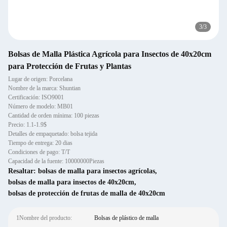
3
/
3
Bolsas de Malla Plástica Agrícola para Insectos de 40x20cm
para Protección de Frutas y Plantas
Lugar de origen: Porcelana
Nombre de la marca: Shuntian
Certificación: ISO9001
Número de modelo: MB01
Cantidad de orden mínima: 100 piezas
Precio: 1.1-1.9$
Detalles de empaquetado: bolsa tejida
Tiempo de entrega: 20 dias
Condiciones de pago: T/T
Capacidad de la fuente: 10000000Piezas
Resaltar:
bolsas de malla para insectos agrícolas
,
bolsas de malla para insectos de 40x20cm
,
bolsas de protección de frutas de malla de 40x20cm
1Nombre del producto:
Bolsas de plástico de malla