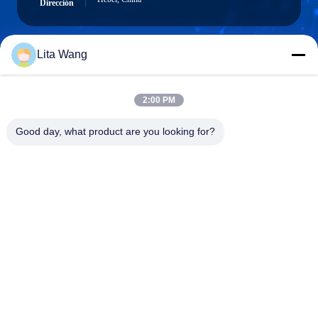
Dirección
Lita Wang
lita@screenmeshnet.com
Email
2:00 PM
Good day, what product are you looking for?
0086-13722831297
El teléfono.
Anping County Shuntian Silk Screen Products
Co., Ltd.