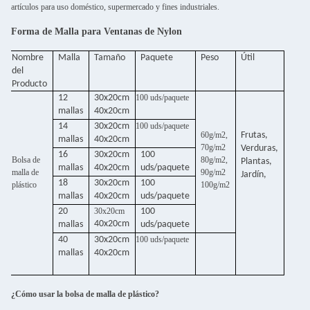
artículos para uso doméstico, supermercado y fines industriales.
Forma de Malla para Ventanas de Nylon
Nombre
Malla
Tamaño
Paquete
Peso
Útil
del
Producto
12
30x20cm
100 uds/paquete
mallas
40x20cm
14
30x20cm
100 uds/paquete
60g/m2,
Frutas,
mallas
40x20cm
70g/m2
Verduras,
16
30x20cm
100
Bolsa de
80g/m2,
Plantas,
mallas
40x20cm
uds/paquete
malla de
90g/m2
Jardín,
18
30x20cm
100
plástico
100g/m2
mallas
40x20cm
uds/paquete
20
30x20cm
100
40x20cm
mallas
uds/paquete
40
30x20cm
100 uds/paquete
mallas
40x20cm
¿Cómo usar la bolsa de malla de plástico?