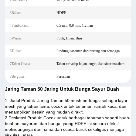
2Kata kunci:
Jaring Taman 50 mesh
3Bahan:
HDPE
4Pembukaan:
0,5 mm, 0,9 mm, 1,2 mm
5Warna:
Putih, Hijau, Biru
6Tujuan:
Lindungi tanaman dari burung dan serangga
7Tahan Cuaca:
Tahan terhadap hujan, angin, dan sinar matahari
8Berguna:
Pertanian
Jaring Taman 50 Jaring Untuk Bunga Sayur Buah
1. Judul Produk: Jaring Taman 50 mesh berfungsi sebagai layar
mesh yang tahan lama, cocok untuk tanaman rumah kaca, dan
menampilkan desain yang mudah dirakit.
2.Deskripsi Produk: Cocok untuk berbagai tanaman seperti buah-
buahan, sayuran, dan bunga, jaring HDPE ini secara efektif
melindunginya dari hama dan cuaca buruk sekaligus menjaga
sirkulasi udara.