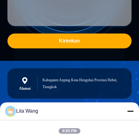
Kirimkan
Kabupaten Anping Kota Hengshui Provinsi Hebei,
Tiongkok
Alamat
Lita Wang
lita@screenmeshnet.com
E-mail
9:05 PM