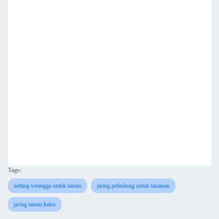
Tags:
netting serangga untuk taman
jaring pelindung untuk tanaman
jaring taman halus