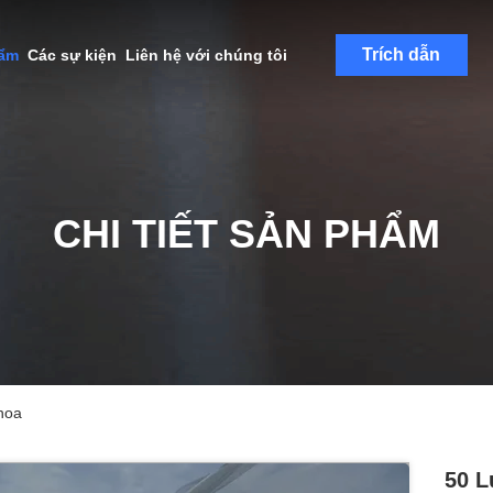
Trích dẫn
hẩm
Các sự kiện
Liên hệ với chúng tôi
CHI TIẾT SẢN PHẨM
 hoa
50 L