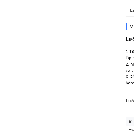
L
M
Lướ
1.Tê
lắp 
2. M
và t
3.Dễ
hàng
Lướ
tê
Tê