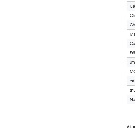
Cấ
Ch
Ch
Mà
Cu
Đặ
ứn
M
câ
th
Nơ
Về 