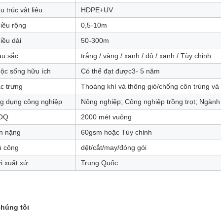
u trúc vật liệu
HDPE+UV
iều rộng
0,5-10m
iều dài
50-300m
u sắc
trắng / vàng / xanh / đỏ / xanh / Tùy chỉnh
ộc sống hữu ích
Có thể đạt được3- 5 năm
c trưng
Thoáng khí và thông gió/chống côn trùng và
g dụng công nghiệp
Nông nghiệp; Công nghiệp trồng trọt; Ngành
OQ
2000 mét vuông
n nặng
60gsm hoặc Tùy chỉnh
ủ công
dệt/cắt/may/đóng gói
i xuất xứ
Trung Quốc
chúng tôi