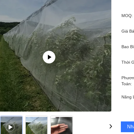
MOQ:
Giá Bá
Bao Bì
Thời G
Phươn
Toán:
Năng 
Nh