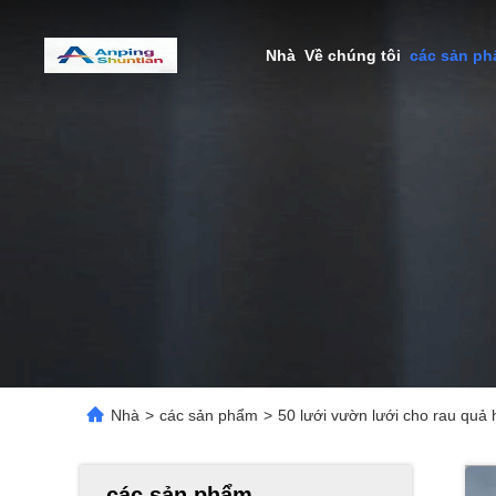
Nhà
Về chúng tôi
các sản p
Nhà
>
các sản phẩm
>
50 lưới vườn lưới cho rau quả
các sản phẩm