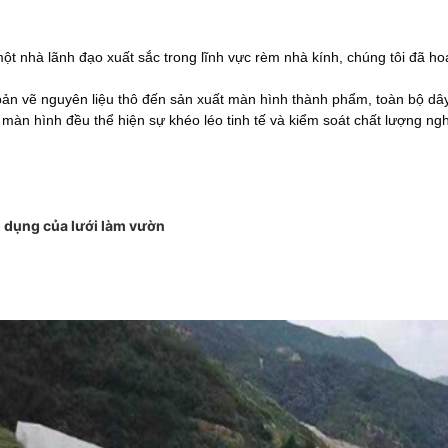
ột nhà lãnh đạo xuất sắc trong lĩnh vực rèm nhà kính, chúng tôi đã h
ản vẽ nguyên liệu thô đến sản xuất màn hình thành phẩm, toàn bộ dâ
 màn hình đều thể hiện sự khéo léo tinh tế và kiểm soát chất lượng ng
 dụng của lưới làm vườn