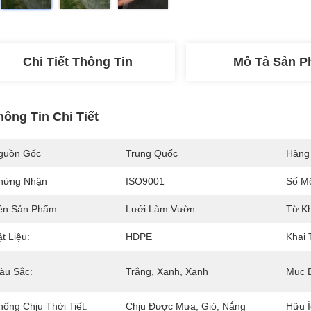
Chi Tiết Thông Tin
Mô Tả Sản 
hông Tin Chi Tiết
guồn Gốc
Trung Quốc
Hàng
hứng Nhận
ISO9001
Số M
ên Sản Phẩm:
Lưới Làm Vườn
Từ K
t Liệu:
HDPE
Khai 
àu Sắc:
Trắng, Xanh, Xanh
Mục Đ
hống Chịu Thời Tiết:
Chịu Được Mưa, Gió, Nắng
Hữu Í