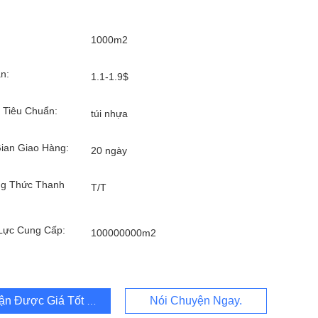
1000m2
n:
1.1-1.9$
 Tiêu Chuẩn:
túi nhựa
ian Giao Hàng:
20 ngày
g Thức Thanh
T/T
Lực Cung Cấp:
100000000m2
ận Được Giá Tốt Nhất
Nói Chuyện Ngay.