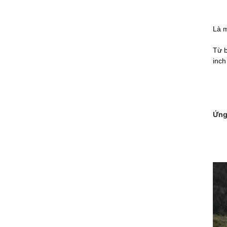
Là m
Từ b
inch
Ứng