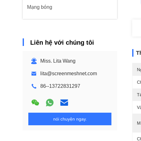
Mạng bóng
Liên hệ với chúng tôi
T
Miss. Lita Wang
N
lita@screenmeshnet.com
C
86--13722831297
T
Vậ
nói chuyện ngay.
M
C