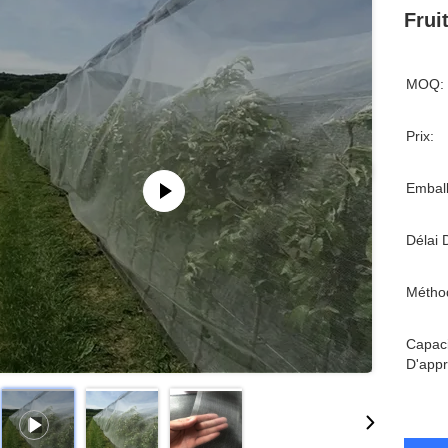
Frui
MOQ:
Prix:
Emball
Délai 
Métho
Capaci
D'appr