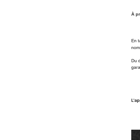
À p
En t
nom
Du d
gara
L'ap