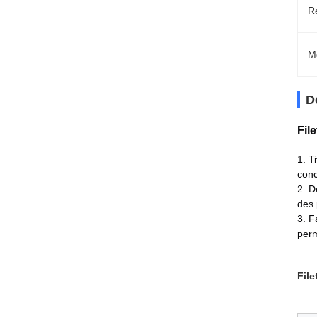
R
M
D
Fil
1. T
conc
2. D
des 
3. F
perm
File