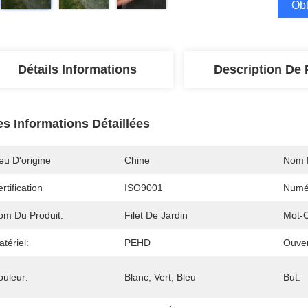
Obt
Détails Informations
Description De 
es Informations Détaillées
eu D'origine
Chine
Nom 
rtification
ISO9001
Numé
om Du Produit:
Filet De Jardin
Mot-C
tériel:
PEHD
Ouver
ouleur:
Blanc, Vert, Bleu
But: