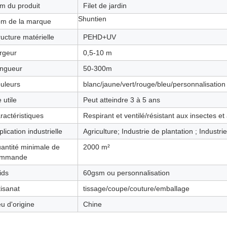
m du produit
Filet de jardin
Shuntien
m de la marque
ructure matérielle
PEHD+UV
rgeur
0,5-10 m
ngueur
50-300m
uleurs
blanc/jaune/vert/rouge/bleu/personnalisation
 utile
Peut atteindre 3 à 5 ans
ractéristiques
Respirant et ventilé/résistant aux insectes e
plication industrielle
Agriculture; Industrie de plantation ; Industri
antité minimale de
2000 m²
ommande
ids
60gsm ou personnalisation
tisanat
tissage/coupe/couture/emballage
eu d'origine
Chine