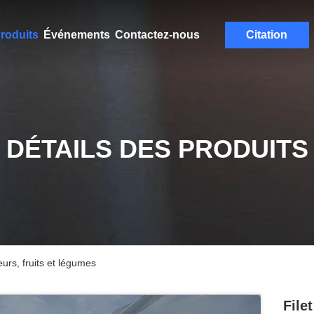
roduits
Événements
Contactez-nous
Citation
DÉTAILS DES PRODUITS
leurs, fruits et légumes
File