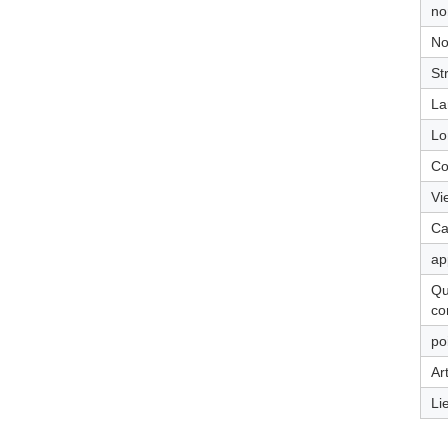
no
No
St
La
Lo
Co
Vie
Ca
ap
Qu
c
po
Ar
Li