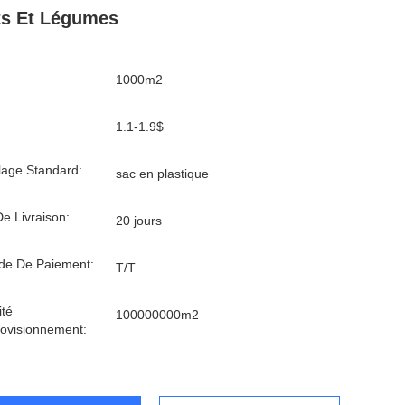
ts Et Légumes
1000m2
1.1-1.9$
age Standard:
sac en plastique
De Livraison:
20 jours
de De Paiement:
T/T
té
100000000m2
ovisionnement: