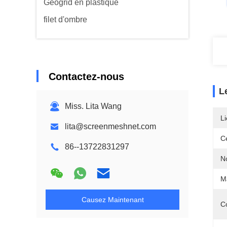
Geogrid en plastique
filet d'ombre
Contactez-nous
L
Miss. Lita Wang
Li
lita@screenmeshnet.com
Ce
86--13722831297
N
Ma
Causez Maintenant
C