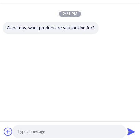
lita@screenmeshnet.com
E-mail
2:21 PM
Good day, what product are you looking for?
0086-13722831297
Telepon
Anping County Shuntian Silk Screen Products
Co., Ltd.
Anping County Shuntian Silk Screen Products Co., Ltd.
bicara sekarang