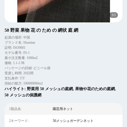
3
/
3
50 野菜 果物 花 の ため の 網状 庭 網
起源の場所: 中国
ブランド名: Shuntian
証明: ISO9001
モデル番号: IN-1
最小注文数量: 1000m2
価格: 1.1-1.9$
パッケージの詳細: ビニール袋
受渡し時間: 20日間
支払条件: T/T
供給の能力: 100000000m2
ハイライト:
野菜用 50 メッシュの庭網
,
果物や花のための庭網
,
50 メッシュの保護網
1製品名:
園芸用ネット
2キーワード:
50メッシュガーデンネット