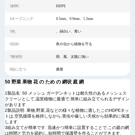
3材料:
HDPE
4オープニング:
0.5mm、0.9mm、1.2mm
5色:
、緑白い、青い
6目的:
鳥や虫から植物を守る
7耐候性:
雨、風、太陽に強い
8役に立つ:
農業
50 野菜 果物 花 の ため の 網状 庭 網
1製品名: 50 メッシュ ガーデンネットは耐久性のあるメッシュス
クリーンとして,温室植物に最適で,簡単に組み立てられるデザイン
があります.
2製品説明: 果物,野菜,花などの様々な植物に適したこのHDPEネッ
トは,空気循環を維持しながら,害虫や厳しい天候から効果的に保護
します.
3組み立てが簡単です. 迅速かつ簡単に設置することで,この庭の網
は時間と労力を節約し,短時間で保護壁を作ることができます.