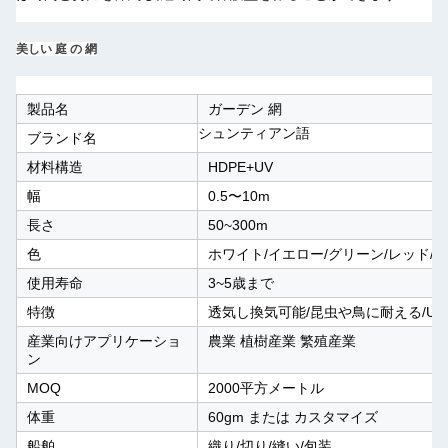
美しい 庭 の 網
製品名
ガーデン 網
シュンティアン語
ブランド名
材料構造
HDPE+UV
幅
0.5〜10m
長さ
50~300m
色
ホワイト/イエロー/グリーン/レッド/
使用寿命
3~5歳まで
特徴
透気し換気可能/昆虫や鳥に耐える/UV
産業向けアプリケーショ
農業 植樹産業 繁殖産業
ン
MOQ
2000平方メートル
体重
60gm または カスタマイズ
船舶
織り/切り/縫い/包装