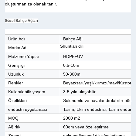
oluşturmanıza olanak tanır.
Güzel Bahçe Ağları
Ürün Adı
Bahçe Ağı
Shuntian dili
Marka Adı
Malzeme Yapısı
HDPE+UV
Genişliği
0.5-10m
Uzunluk
50-300m
Renkler
Beyaz/sarı/yeşil/kırmızı/mavi/Kustoml
Kullanılabilir yaşam
3-5 yıla ulaşabilir.
Özellikleri
Solunumlu ve havalandırılabilir/ böcek
endüstri uygulaması
Tarım; Ekim endüstrisi; Tarım endüstri
MOQ
2000 m2
Ağırlık
60gm veya özelleştirme
Sanayi
dokuma/kesme/ dikiş/paketleme