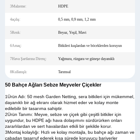
3Malzeme:
HDPE
4açılış:
0,5 mm, 0,9 mm, 1,2 mm
5Renk:
Beyaz, Yeşil, Mavi
6Amaç:
Bitkileri kuşlardan ve böceklerden koruyun
7Hava Şartlarına Direnç:
Yağmura, rüzgara ve güneşe dayanıklı
8Kullanışlı:
Tarımsal
50 Bahçe Ağları Sebze Meyveler Çiçekler
1Ürün Adı: 50 mesh Garden Netting, sera bitkileri için mükemmel,
dayanıklı bir ağ ekranı olarak hizmet eder ve kolay monte
edilebilir bir tasarıma sahiptir.
2Ürün Tanımı: Meyve, sebze ve çiçek gibi çeşitli bitkiler için
uygundur, bu HDPE ağı hava dolaşımını sürdürürken onları
zararlılardan ve sert havalardan etkili bir şekilde korur.
3Montaj kolaylığı: Hızlı ve kolay montajla, bu bahçe ağı zaman ve
çabadan tasarruf ederek kısa sürede koruyucu bariyerler