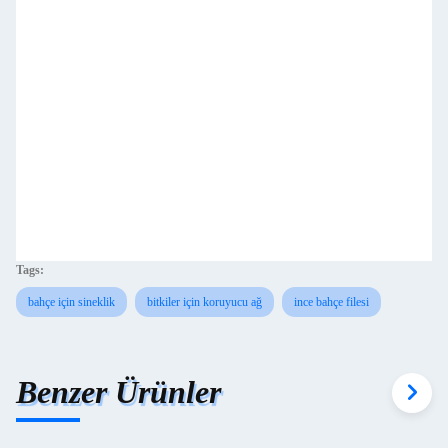
Tags:
bahçe için sineklik
bitkiler için koruyucu ağ
ince bahçe filesi
Benzer Ürünler