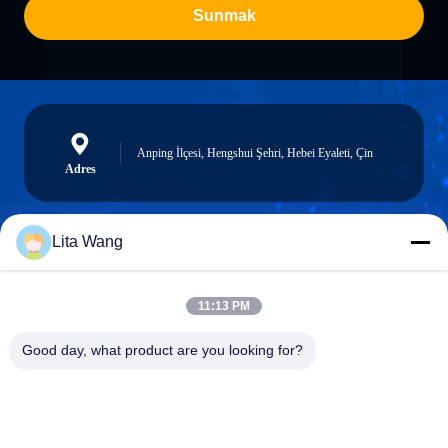
Sunmak
Anping İlçesi, Hengshui Şehri, Hebei Eyaleti, Çin
Adres
Lita Wang
lita@screenmeshnet.com
E-posta
11:13 PM
Good day, what product are you looking for?
0086-13722831297
Telefon