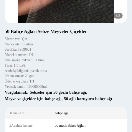
3
/
3
50 Bahçe Ağları Sebze Meyveler Çiçekler
Menşe yeri: Çin
Marka adı: Shuntian
Sertifika: ISO9001
Model numarası: IN-1
Min sipariş miktarı: 1000m2
Fiyat: 1.1-1.9$
Ambalaj bilgileri: plastik torba
Teslim süresi: 20 gün
Ödeme koşulları: T/T
Yetenek temini: 100000000m2
Vurgulamak:
Sebzeler için 50 gözlü bahçe ağı
,
Meyve ve çiçekler için bahçe ağı
,
50 ağlı koruyucu bahçe ağı
1Ürün Adı:
bahçe ağı
2Anahtar kelime:
50 mesh Bahçe Ağları