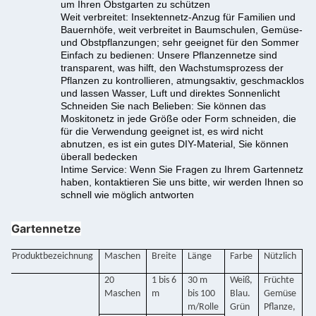
um Ihren Obstgarten zu schützen
Weit verbreitet: Insektennetz-Anzug für Familien und
Bauernhöfe, weit verbreitet in Baumschulen, Gemüse-
und Obstpflanzungen; sehr geeignet für den Sommer
Einfach zu bedienen: Unsere Pflanzennetze sind
transparent, was hilft, den Wachstumsprozess der
Pflanzen zu kontrollieren, atmungsaktiv, geschmacklos
und lassen Wasser, Luft und direktes Sonnenlicht
Schneiden Sie nach Belieben: Sie können das
Moskitonetz in jede Größe oder Form schneiden, die
für die Verwendung geeignet ist, es wird nicht
abnutzen, es ist ein gutes DIY-Material, Sie können
überall bedecken
Intime Service: Wenn Sie Fragen zu Ihrem Gartennetz
haben, kontaktieren Sie uns bitte, wir werden Ihnen so
schnell wie möglich antworten
Gartennetze
Produktbezeichnung
Maschen
Breite
Länge
Farbe
Nützlich
20
1 bis 6
30 m
Weiß,
Früchte
Maschen
m
bis 100
Blau.
Gemüse
m/Rolle
Grün
Pflanze,