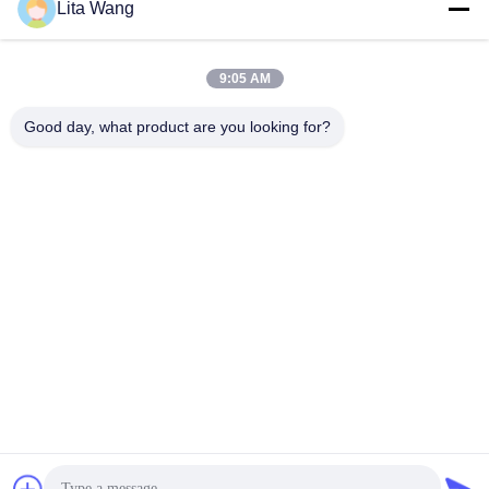
Lita Wang
lita@screenmeshnet.com
E-Mail
9:05 AM
Good day, what product are you looking for?
0086-13722831297
Telefon
Anping County Shuntian Silk Screen Products
Co., Ltd.
Anping County Shuntian Silk Screen Products Co., Ltd.