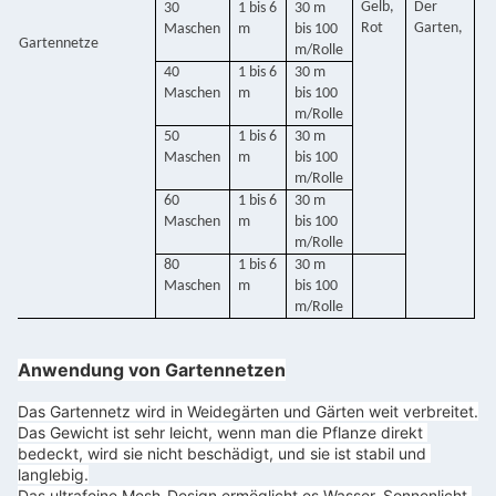
Gelb,
Der
30
1 bis 6
30 m
Rot
Garten,
Maschen
m
bis 100
Gartennetze
m/Rolle
40
1 bis 6
30 m
Maschen
m
bis 100
m/Rolle
50
1 bis 6
30 m
Maschen
m
bis 100
m/Rolle
60
1 bis 6
30 m
Maschen
m
bis 100
m/Rolle
80
1 bis 6
30 m
Maschen
m
bis 100
m/Rolle
Anwendung von Gartennetzen
Das Gartennetz wird in Weidegärten und Gärten weit verbreitet.
Das Gewicht ist sehr leicht, wenn man die Pflanze direkt 
bedeckt, wird sie nicht beschädigt, und sie ist stabil und 
langlebig.
Das ultrafeine Mesh-Design ermöglicht es Wasser, Sonnenlicht 