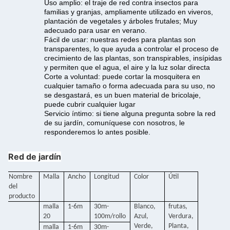
Uso amplio: el traje de red contra insectos para
familias y granjas, ampliamente utilizado en viveros,
plantación de vegetales y árboles frutales; Muy
adecuado para usar en verano.
Fácil de usar: nuestras redes para plantas son
transparentes, lo que ayuda a controlar el proceso de
crecimiento de las plantas, son transpirables, insípidas
y permiten que el agua, el aire y la luz solar directa
Corte a voluntad: puede cortar la mosquitera en
cualquier tamaño o forma adecuada para su uso, no
se desgastará, es un buen material de bricolaje,
puede cubrir cualquier lugar
Servicio íntimo: si tiene alguna pregunta sobre la red
de su jardín, comuníquese con nosotros, le
responderemos lo antes posible.
Red de jardín
Nombre
Malla
Ancho
Longitud
Color
Útil
del
producto
malla
1-6m
30m-
Blanco,
frutas,
20
100m/rollo
Azul,
Verdura,
Verde,
Planta,
malla
1-6m
30m-