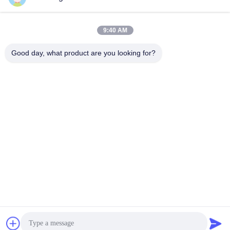
lita@screenmeshnet.com
Email
9:40 AM
Good day, what product are you looking for?
0086-13722831297
El teléfono.
Anping County Shuntian Silk Screen Products
Co., Ltd.
Anping County Shuntian Silk Screen Products Co., Ltd.
Consiga el mejor precio
Ahora charle
Ahora Charle