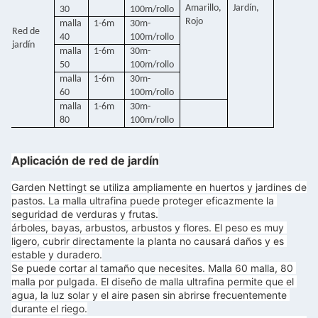
Amarillo,
Jardín,
30
100m/rollo
Rojo
malla
1-6m
30m-
Red de
40
100m/rollo
jardín
malla
1-6m
30m-
50
100m/rollo
malla
1-6m
30m-
60
100m/rollo
malla
1-6m
30m-
80
100m/rollo
Aplicación de red de jardín
Garden Nettingt se utiliza ampliamente en huertos y jardines de 
pastos. La malla ultrafina puede proteger eficazmente la 
seguridad de verduras y frutas.
árboles, bayas, arbustos, arbustos y flores. El peso es muy 
ligero, cubrir directamente la planta no causará daños y es 
estable y duradero.
Se puede cortar al tamaño que necesites. Malla 60 malla, 80 
malla por pulgada. El diseño de malla ultrafina permite que el 
agua, la luz solar y el aire pasen sin abrirse frecuentemente 
durante el riego.