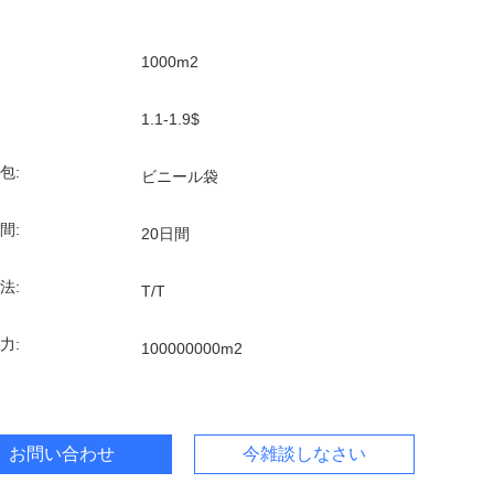
1000m2
1.1-1.9$
包:
ビニール袋
間:
20日間
法:
T/T
力:
100000000m2
お問い合わせ
今雑談しなさい