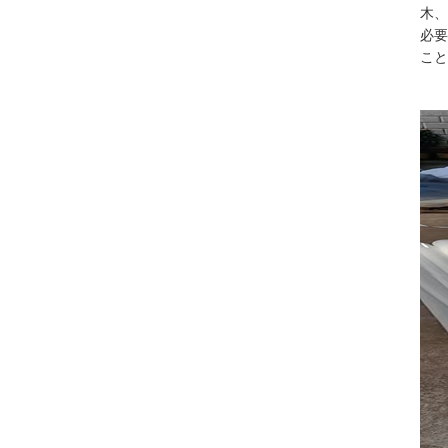
木、
必要
こと