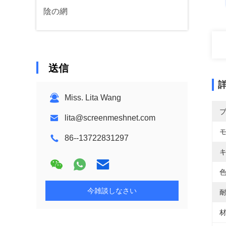
陰の網
送信
Miss. Lita Wang
lita@screenmeshnet.com
86--13722831297
キ
色
今雑談しなさい
耐
材