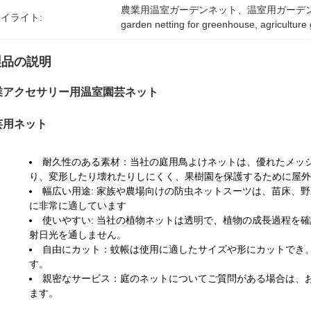
農業用温室ガーデンネット、温室用ガーデ
イライト:
garden netting for greenhouse
, 
agriculture
製品の説明
業アクセサリー用温室園芸ネット
芸用ネット
耐久性のある素材：当社の庭用鳥よけネットは、優れたメッシ
り、変形したり壊れたりしにくく、果樹園を保護するために屋外
幅広い用途: 家族や農場向けの防虫ネットスーツは、苗床、
に非常に適しています
使いやすい: 当社の植物ネットは透明で、植物の成長過程を
射日光を通しません。
自由にカット：蚊帳は使用に適したサイズや形にカットでき、
す。
親密なサービス：庭のネットについてご質問がある場合は、
ます。