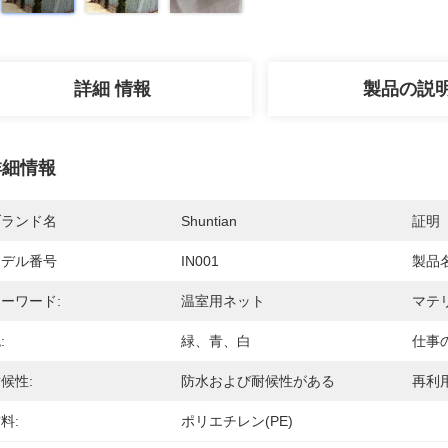
詳細 情報
製品の説
詳細情報
ブランド名
Shuntian
証明
モデル番号
IN001
製品名
ーワード:
温室用ネット
マテ
:
緑、青、白
仕事
候性:
防水および耐候性がある
再利用
料:
ポリエチレン(PE)