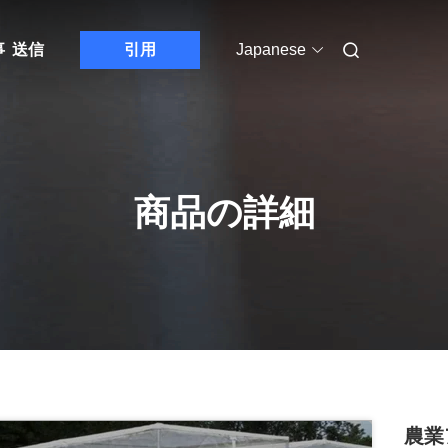
事
送信
引用
Japanese
商品の詳細
農業