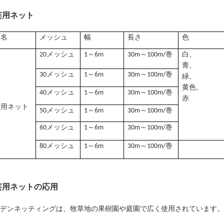
芸用ネット
品名
メッシュ
幅
長さ
色
20メッシュ
1～6m
30m～100m/巻
白、
青、
30メッシュ
1～6m
30m～100m/巻
緑、
黄色、
40メッシュ
1～6m
30m～100m/巻
赤
芸用ネット
50メッシュ
1～6m
30m～100m/巻
60メッシュ
1～6m
30m～100m/巻
80メッシュ
1～6m
30m～100m/巻
芸用ネットの応用
デンネッティングは、牧草地の果樹園や庭園で広く使用されています。