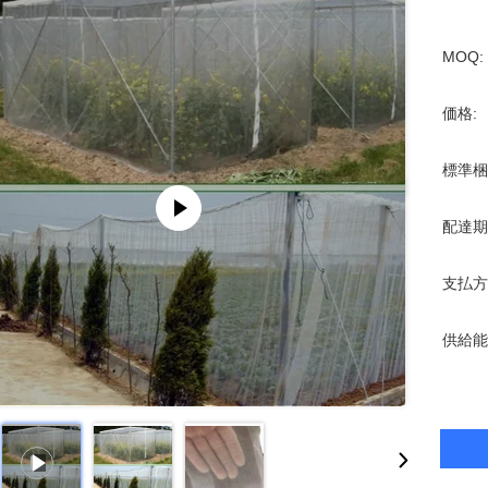
MOQ:
価格:
標準梱
配達期
支払方
供給能