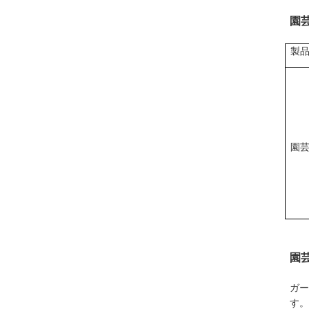
園
製
園
園
ガー
す。